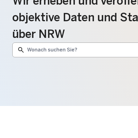
Wir erheben und veröffe
objektive Daten und Sta
über NRW
search