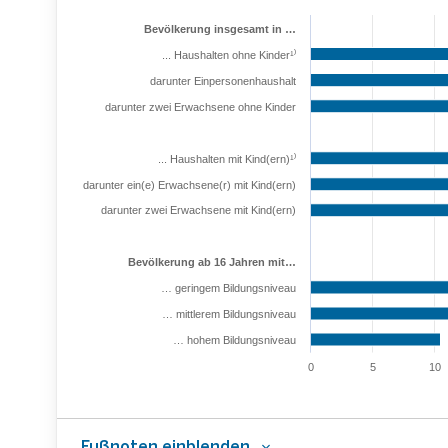
Bevölkerung insgesamt in …
... Haushalten ohne Kinder¹⁾
darunter Einpersonenhaushalt
darunter zwei Erwachsene ohne Kinder
... Haushalten mit Kind(ern)¹⁾
darunter ein(e) Erwachsene(r) mit Kind(ern)
darunter zwei Erwachsene mit Kind(ern)
Bevölkerung ab 16 Jahren mit…
… geringem Bildungsniveau
… mittlerem Bildungsniveau
… hohem Bildungsniveau
0
5
10
Fußnoten einblenden