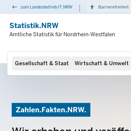
Direkt
west
accessibility
arr
zum Landesbetrieb IT.NRW
Barrierefreiheit
zum
Inhalt
Statistik.NRW
Amtliche Statistik für Nordrhein-Westfalen
Hauptnavigation
Gesellschaft & Staat
Wirtschaft & Umwelt
Zahlen.Fakten.NRW.