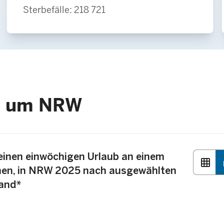
Sterbefälle: 218 721
nd um NRW
keinen einwöchigen Urlaub an einem
grid_on
b
nnen, in NRW 2025 nach ausgewählten
tand*