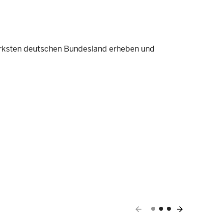
ärksten deutschen Bundesland erheben und
arrow_back
arrow_forward