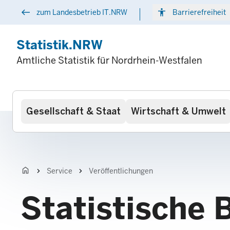
Direkt
west
accessibility
arr
zum Landesbetrieb IT.NRW
Barrierefreiheit
zum
Inhalt
Statistik.NRW
Amtliche Statistik für Nordrhein-Westfalen
Hauptnavigation
Gesellschaft & Staat
Wirtschaft & Umwelt
home
chevron_right
chevron_right
Service
Veröffentlichungen
Statistische 