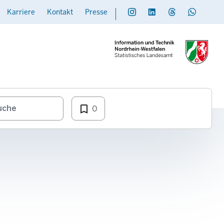
Karriere
Kontakt
Presse
Social
Daten übermitteln
bookmark_border
0