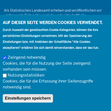
Als Statistisches Landesamt erheben und veröffentlichen wir
umfassende Daten über soziale und wirtschaftliche
Gegebenheiten. Dabei sind wir den Grundsätzen der Neutralität,
AUF DIESER SEITE WERDEN COOKIES VERWENDET.
Objektivität, wissenschaftlichen Unabhängigkeit und der
Durch Auswahl der gewünschten Cookie-Kategorien, können Sie ihre
statistischen Geheimhaltung verpflichtet.
persönlichen Einstellungen vornehmen. Mit der Speicherung der
Einstellungen bzw. mit Anklicken der Schaltfläche "Alle Cookies
akzeptieren" erklären Sie sich damit einverstanden, dass wir das tun.
Footer
Kontakt
Presse
Karriere
Kontakt
Zwingend notwendig
Cookies, die für die Nutzung der Seite zwingend
Social
vorhanden sein müssen.
Nutzungsstatistiken
Cookies, die für die Erfassung ihrer Seitenzugriffe
Footer
© Landesbetrieb Information und Technik Nordrhein-Westfalen
Impressum
notwendig sind.
(IT.NRW)
Einstellungen speichern
Impressum
Datenschutz
Barrierefreiheit