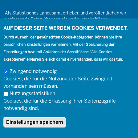
Als Statistisches Landesamt erheben und veröffentlichen wir
umfassende Daten über soziale und wirtschaftliche
Gegebenheiten. Dabei sind wir den Grundsätzen der Neutralität,
AUF DIESER SEITE WERDEN COOKIES VERWENDET.
Objektivität, wissenschaftlichen Unabhängigkeit und der
Durch Auswahl der gewünschten Cookie-Kategorien, können Sie ihre
statistischen Geheimhaltung verpflichtet.
persönlichen Einstellungen vornehmen. Mit der Speicherung der
Einstellungen bzw. mit Anklicken der Schaltfläche "Alle Cookies
akzeptieren" erklären Sie sich damit einverstanden, dass wir das tun.
Footer
Kontakt
Presse
Karriere
Kontakt
Zwingend notwendig
Cookies, die für die Nutzung der Seite zwingend
Social
vorhanden sein müssen.
Nutzungsstatistiken
Cookies, die für die Erfassung ihrer Seitenzugriffe
Footer
© Landesbetrieb Information und Technik Nordrhein-Westfalen
Impressum
notwendig sind.
(IT.NRW)
Einstellungen speichern
Impressum
Datenschutz
Barrierefreiheit