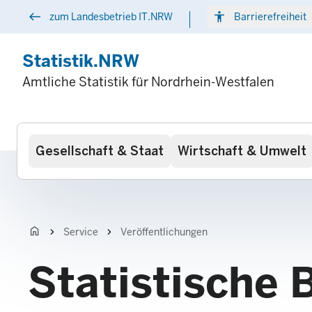
Direkt
west
accessibility
arr
zum Landesbetrieb IT.NRW
Barrierefreiheit
zum
Inhalt
Statistik.NRW
Amtliche Statistik für Nordrhein-Westfalen
Hauptnavigation
Gesellschaft & Staat
Wirtschaft & Umwelt
home
chevron_right
chevron_right
Service
Veröffentlichungen
Statistische 