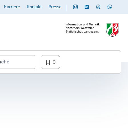
Karriere
Kontakt
Presse
Social
Daten übermitteln
bookmark_border
0