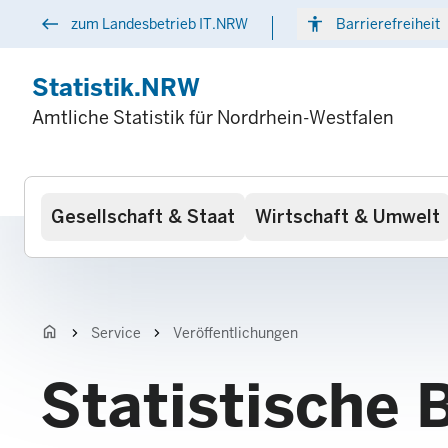
Direkt
west
accessibility
arr
zum Landesbetrieb IT.NRW
Barrierefreiheit
zum
Inhalt
Statistik.NRW
Amtliche Statistik für Nordrhein-Westfalen
Hauptnavigation
Gesellschaft & Staat
Wirtschaft & Umwelt
home
chevron_right
chevron_right
Service
Veröffentlichungen
Statistische 