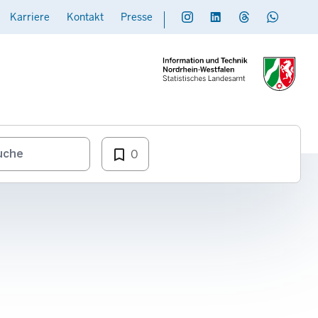
Karriere
Kontakt
Presse
Social
Daten übermitteln
bookmark_border
0