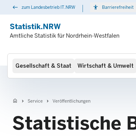
Direkt
west
accessibility
arr
zum Landesbetrieb IT.NRW
Barrierefreiheit
zum
Inhalt
Statistik.NRW
Amtliche Statistik für Nordrhein-Westfalen
Hauptnavigation
Gesellschaft & Staat
Wirtschaft & Umwelt
home
chevron_right
chevron_right
Service
Veröffentlichungen
Statistische 