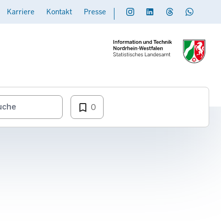
Karriere
Kontakt
Presse
Social
Daten übermitteln
bookmark_border
0