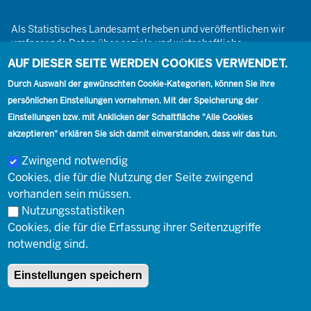
Als Statistisches Landesamt erheben und veröffentlichen wir
umfassende Daten über soziale und wirtschaftliche
Gegebenheiten. Dabei sind wir den Grundsätzen der Neutralität,
AUF DIESER SEITE WERDEN COOKIES VERWENDET.
Objektivität, wissenschaftlichen Unabhängigkeit und der
Durch Auswahl der gewünschten Cookie-Kategorien, können Sie ihre
statistischen Geheimhaltung verpflichtet.
persönlichen Einstellungen vornehmen. Mit der Speicherung der
Einstellungen bzw. mit Anklicken der Schaltfläche "Alle Cookies
akzeptieren" erklären Sie sich damit einverstanden, dass wir das tun.
Footer
Kontakt
Presse
Karriere
Kontakt
Zwingend notwendig
Cookies, die für die Nutzung der Seite zwingend
Social
vorhanden sein müssen.
Nutzungsstatistiken
Cookies, die für die Erfassung ihrer Seitenzugriffe
Footer
© Landesbetrieb Information und Technik Nordrhein-Westfalen
Impressum
notwendig sind.
(IT.NRW)
Einstellungen speichern
Impressum
Datenschutz
Barrierefreiheit