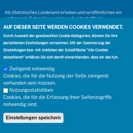
Als Statistisches Landesamt erheben und veröffentlichen wir
umfassende Daten über soziale und wirtschaftliche
Gegebenheiten. Dabei sind wir den Grundsätzen der Neutralität,
AUF DIESER SEITE WERDEN COOKIES VERWENDET.
Objektivität, wissenschaftlichen Unabhängigkeit und der
Durch Auswahl der gewünschten Cookie-Kategorien, können Sie ihre
statistischen Geheimhaltung verpflichtet.
persönlichen Einstellungen vornehmen. Mit der Speicherung der
Einstellungen bzw. mit Anklicken der Schaltfläche "Alle Cookies
akzeptieren" erklären Sie sich damit einverstanden, dass wir das tun.
Footer
Kontakt
Presse
Karriere
Kontakt
Zwingend notwendig
Cookies, die für die Nutzung der Seite zwingend
Social
vorhanden sein müssen.
Nutzungsstatistiken
Cookies, die für die Erfassung ihrer Seitenzugriffe
Footer
© Landesbetrieb Information und Technik Nordrhein-Westfalen
Impressum
notwendig sind.
(IT.NRW)
Einstellungen speichern
Impressum
Datenschutz
Barrierefreiheit