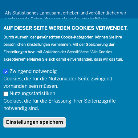
Als Statistisches Landesamt erheben und veröffentlichen wir
umfassende Daten über soziale und wirtschaftliche
Gegebenheiten. Dabei sind wir den Grundsätzen der Neutralität,
AUF DIESER SEITE WERDEN COOKIES VERWENDET.
Objektivität, wissenschaftlichen Unabhängigkeit und der
Durch Auswahl der gewünschten Cookie-Kategorien, können Sie ihre
statistischen Geheimhaltung verpflichtet.
persönlichen Einstellungen vornehmen. Mit der Speicherung der
Einstellungen bzw. mit Anklicken der Schaltfläche "Alle Cookies
akzeptieren" erklären Sie sich damit einverstanden, dass wir das tun.
Footer
Kontakt
Presse
Karriere
Kontakt
Zwingend notwendig
Cookies, die für die Nutzung der Seite zwingend
Social
vorhanden sein müssen.
Nutzungsstatistiken
Cookies, die für die Erfassung ihrer Seitenzugriffe
Footer
© Landesbetrieb Information und Technik Nordrhein-Westfalen
Impressum
notwendig sind.
(IT.NRW)
Einstellungen speichern
Impressum
Datenschutz
Barrierefreiheit