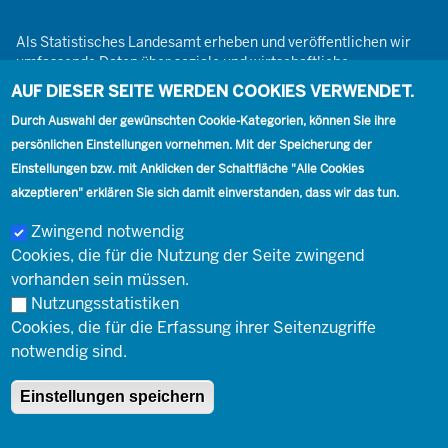
Als Statistisches Landesamt erheben und veröffentlichen wir
umfassende Daten über soziale und wirtschaftliche
Gegebenheiten. Dabei sind wir den Grundsätzen der Neutralität,
AUF DIESER SEITE WERDEN COOKIES VERWENDET.
Objektivität, wissenschaftlichen Unabhängigkeit und der
Durch Auswahl der gewünschten Cookie-Kategorien, können Sie ihre
statistischen Geheimhaltung verpflichtet.
persönlichen Einstellungen vornehmen. Mit der Speicherung der
Einstellungen bzw. mit Anklicken der Schaltfläche "Alle Cookies
akzeptieren" erklären Sie sich damit einverstanden, dass wir das tun.
Footer
Kontakt
Presse
Karriere
Kontakt
Zwingend notwendig
Cookies, die für die Nutzung der Seite zwingend
Social
vorhanden sein müssen.
Nutzungsstatistiken
Cookies, die für die Erfassung ihrer Seitenzugriffe
Footer
© Landesbetrieb Information und Technik Nordrhein-Westfalen
Impressum
notwendig sind.
(IT.NRW)
Einstellungen speichern
Impressum
Datenschutz
Barrierefreiheit