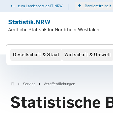
Direkt
west
accessibility
arr
zum Landesbetrieb IT.NRW
Barrierefreiheit
zum
Inhalt
Statistik.NRW
Amtliche Statistik für Nordrhein-Westfalen
Hauptnavigation
Gesellschaft & Staat
Wirtschaft & Umwelt
home
chevron_right
chevron_right
Service
Veröffentlichungen
Statistische 