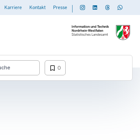
Karriere
Kontakt
Presse
Social
Daten übermitteln
bookmark_border
0