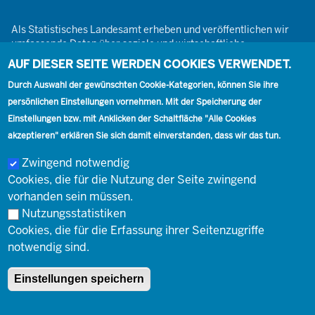
Als Statistisches Landesamt erheben und veröffentlichen wir
umfassende Daten über soziale und wirtschaftliche
Gegebenheiten. Dabei sind wir den Grundsätzen der Neutralität,
AUF DIESER SEITE WERDEN COOKIES VERWENDET.
Objektivität, wissenschaftlichen Unabhängigkeit und der
Durch Auswahl der gewünschten Cookie-Kategorien, können Sie ihre
statistischen Geheimhaltung verpflichtet.
persönlichen Einstellungen vornehmen. Mit der Speicherung der
Einstellungen bzw. mit Anklicken der Schaltfläche "Alle Cookies
akzeptieren" erklären Sie sich damit einverstanden, dass wir das tun.
Footer
Kontakt
Presse
Karriere
Kontakt
Zwingend notwendig
Cookies, die für die Nutzung der Seite zwingend
Social
vorhanden sein müssen.
Nutzungsstatistiken
Cookies, die für die Erfassung ihrer Seitenzugriffe
Footer
© Landesbetrieb Information und Technik Nordrhein-Westfalen
Impressum
notwendig sind.
(IT.NRW)
Einstellungen speichern
Impressum
Datenschutz
Barrierefreiheit