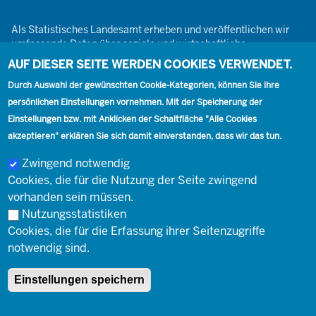
Als Statistisches Landesamt erheben und veröffentlichen wir
umfassende Daten über soziale und wirtschaftliche
Gegebenheiten. Dabei sind wir den Grundsätzen der Neutralität,
AUF DIESER SEITE WERDEN COOKIES VERWENDET.
Objektivität, wissenschaftlichen Unabhängigkeit und der
Durch Auswahl der gewünschten Cookie-Kategorien, können Sie ihre
statistischen Geheimhaltung verpflichtet.
persönlichen Einstellungen vornehmen. Mit der Speicherung der
Einstellungen bzw. mit Anklicken der Schaltfläche "Alle Cookies
akzeptieren" erklären Sie sich damit einverstanden, dass wir das tun.
Footer
Kontakt
Presse
Karriere
Kontakt
Zwingend notwendig
Cookies, die für die Nutzung der Seite zwingend
Social
vorhanden sein müssen.
Nutzungsstatistiken
Cookies, die für die Erfassung ihrer Seitenzugriffe
Footer
© Landesbetrieb Information und Technik Nordrhein-Westfalen
Impressum
notwendig sind.
(IT.NRW)
Einstellungen speichern
Impressum
Datenschutz
Barrierefreiheit