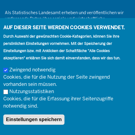
Als Statistisches Landesamt erheben und veröffentlichen wir
umfassende Daten über soziale und wirtschaftliche
Gegebenheiten. Dabei sind wir den Grundsätzen der Neutralität,
AUF DIESER SEITE WERDEN COOKIES VERWENDET.
Objektivität, wissenschaftlichen Unabhängigkeit und der
Durch Auswahl der gewünschten Cookie-Kategorien, können Sie ihre
statistischen Geheimhaltung verpflichtet.
persönlichen Einstellungen vornehmen. Mit der Speicherung der
Einstellungen bzw. mit Anklicken der Schaltfläche "Alle Cookies
akzeptieren" erklären Sie sich damit einverstanden, dass wir das tun.
Footer
Kontakt
Presse
Karriere
Kontakt
Zwingend notwendig
Cookies, die für die Nutzung der Seite zwingend
Social
vorhanden sein müssen.
Nutzungsstatistiken
Cookies, die für die Erfassung ihrer Seitenzugriffe
Footer
© Landesbetrieb Information und Technik Nordrhein-Westfalen
Impressum
notwendig sind.
(IT.NRW)
Einstellungen speichern
Impressum
Datenschutz
Barrierefreiheit