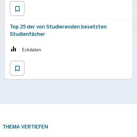
bookmark_border
Top 25 der von Studierenden besetzten
Studienfächer
Eckdaten
bookmark_border
THEMA VERTIEFEN