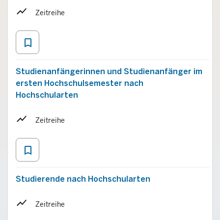
Zeitreihe
bookmark_border
Studienanfängerinnen und Studienanfänger im
ersten Hochschulsemester nach
Hochschularten
Zeitreihe
bookmark_border
Studierende nach Hochschularten
Zeitreihe