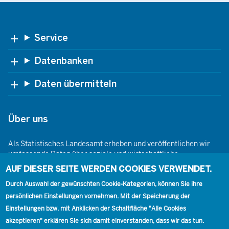
Footer
Service
Datenbanken
Daten übermitteln
Über uns
Als Statistisches Landesamt erheben und veröffentlichen wir
umfassende Daten über soziale und wirtschaftliche
Gegebenheiten. Dabei sind wir den Grundsätzen der Neutralität,
AUF DIESER SEITE WERDEN COOKIES VERWENDET.
Objektivität, wissenschaftlichen Unabhängigkeit und der
statistischen Geheimhaltung verpflichtet.
Durch Auswahl der gewünschten Cookie-Kategorien, können Sie ihre
persönlichen Einstellungen vornehmen. Mit der Speicherung der
Einstellungen bzw. mit Anklicken der Schaltfläche "Alle Cookies
akzeptieren" erklären Sie sich damit einverstanden, dass wir das tun.
Footer
Kontakt
Presse
Karriere