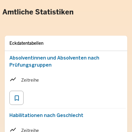
Amtliche Statistiken
Typ
Merken
Eckdatentabellen
Absolventinnen und Absolventen nach
Prüfungsgruppen
Zeitreihe
bookmark_border
Habilitationen nach Geschlecht
Zeitreihe