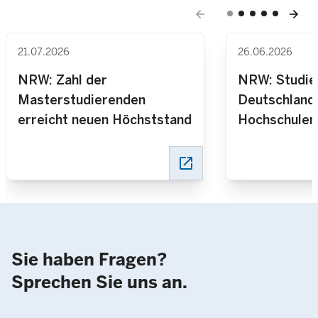
arrow_back
arrow_forward
21.07.2026
26.06.2026
NRW: Zahl der
NRW: Studie
Masterstudierenden
Deutschland
erreicht neuen Höchststand
Hochschulen
Stand seit E
open_in_new
Sie haben Fragen?
Sprechen Sie uns an.