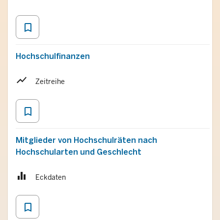
bookmark_border
Hochschulfinanzen
Zeitreihe
bookmark_border
Mitglieder von Hochschulräten nach
Hochschularten und Geschlecht
Eckdaten
bookmark_border