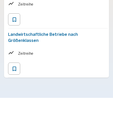
Zeitreihe
bookmark_border
Landwirtschaftliche Betriebe nach
Größenklassen
Zeitreihe
bookmark_border