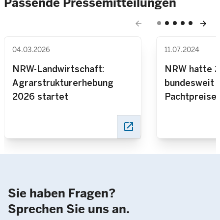
Passende Pressemitteilungen
arrow_back
arrow_forward
04.03.2026
11.07.2024
NRW-Landwirtschaft:
NRW hatte 
Agrarstrukturerhebung
bundesweit 
2026 startet
Pachtpreise 
landwirtscha
open_in_new
Sie haben Fragen?
Sprechen Sie uns an.