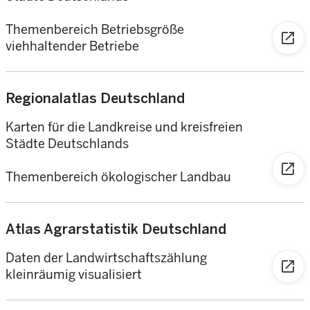
Themenbereich Betriebsgröße
open_in_new
viehhaltender Betriebe
Regionalatlas Deutschland
Karten für die Landkreise und kreisfreien
Städte Deutschlands
open_in_new
Themenbereich ökologischer Landbau
Atlas Agrarstatistik Deutschland
Daten der Landwirtschaftszählung
open_in_new
kleinräumig visualisiert