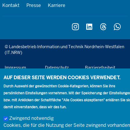
Footer
Kontakt
Presse
Karriere
Kontakt
Social
Footer
© Landesbetrieb Information und Technik Nordrhein-Westfalen
Impressum
(IT.NRW)
Impressum
Datenschutz
Barrierefreiheit
AUF DIESER SEITE WERDEN COOKIES VERWENDET.
Netiquette
Durch Auswahl der gewünschten Cookie-Kategorien, können Sie ihre
persönlichen Einstellungen vornehmen. Mit der Speicherung der Einstellunge
bzw. mit Anklicken der Schaltfläche "Alle Cookies akzeptieren" erklären Sie si
damit einverstanden, dass wir das tun.
Zwingend notwendig
Cookies, die für die Nutzung der Seite zwingend vorhanden