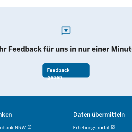
reviews
Ihr Feedback für uns in nur einer Minut
Feedback
geben
nken
Daten übermitteln
enbank NRW
Erhebungsportal