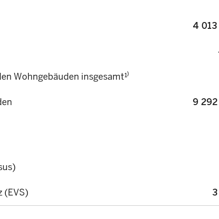
4 013
n den Wohngebäuden insgesamt¹⁾
den
9 292
sus)
z (EVS)
3