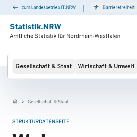
Direkt
west
accessibility
arr
zum Landesbetrieb IT.NRW
Barrierefreiheit
zum
Inhalt
Statistik.NRW
Amtliche Statistik für Nordrhein-Westfalen
Hauptnavigation
Gesellschaft & Staat
Wirtschaft & Umwelt
home
chevron_right
Gesellschaft & Staat
STRUKTURDATENSEITE