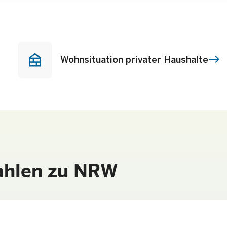
nest_multi_room
Wohnsituation privater Haushalte
ahlen zu NRW