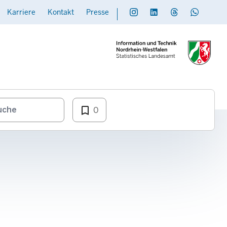
Karriere
Kontakt
Presse
Social
Daten übermitteln
bookmark_border
0