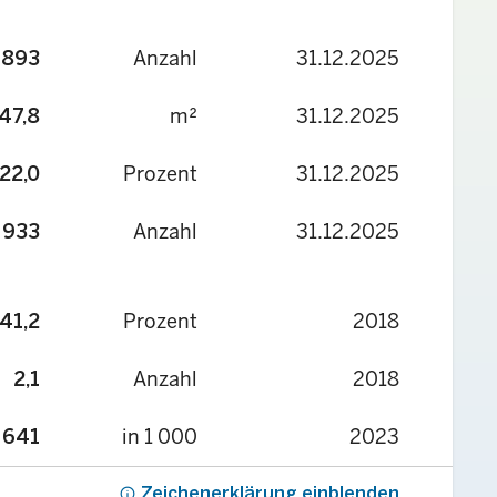
Anzahl
31.12.2025
 893
m²
31.12.2025
47,8
Prozent
31.12.2025
22,0
Anzahl
31.12.2025
 933
Prozent
2018
41,2
Anzahl
2018
2,1
in 1 000
2023
 641
info
Zeichenerklärung einblenden