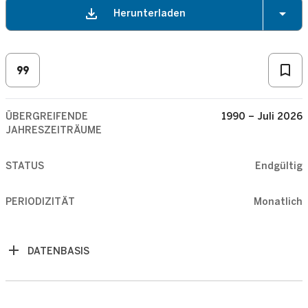
Dezember
download
arrow_drop_down
Herunterladen
November
format_quote
bookmark_border
Oktober
ÜBERGREIFENDE
1990 – Juli 2026
September
JAHRESZEITRÄUME
August
STATUS
Endgültig
Juli
PERIODIZITÄT
Monatlich
2025
Juni
DATENBASIS
Mai
April