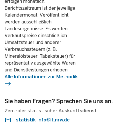
erfolgen monatlich.
Berichtszeitraum ist der jeweilige
August
Kalendermonat. Veröffentlicht
werden ausschließlich
Juli
Landesergebnisse. Es werden
2024
Verkaufspreise einschließlich
Juni
Umsatzsteuer und anderer
Verbrauchssteuern (z. B.
Mineralölsteuer, Tabaksteuer) für
Mai
repräsentativ ausgewählte Waren
und Dienstleistungen erhoben.
April
Alle Informationen zur Methodik
east
März
Sie haben Fragen? Sprechen Sie uns an.
Februar
Zentraler statistischer Auskunftsdienst
Januar
statistik-info@it.nrw.de