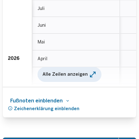
Juli
Juni
Mai
2026
April
open_in_full
Alle Zeilen anzeigen
März
Februar
Fußnoten einblenden
info
Zeichenerklärung einblenden
Januar
2025
Jahresdurchschnitt