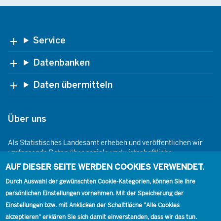
Mai
April
Footer
Service
März
Datenbanken
Februar
Daten übermitteln
Januar
Über uns
2022
Jahresdurchschnitt
Als Statistisches Landesamt erheben und veröffentlichen wir
umfassende Daten über soziale und wirtschaftliche
2021
Jahresdurchschnitt
Gegebenheiten. Dabei sind wir den Grundsätzen der Neutralität,
AUF DIESER SEITE WERDEN COOKIES VERWENDET.
Objektivität, wissenschaftlichen Unabhängigkeit und der
statistischen Geheimhaltung verpflichtet.
Durch Auswahl der gewünschten Cookie-Kategorien, können Sie ihre
2020
Jahresdurchschnitt
persönlichen Einstellungen vornehmen. Mit der Speicherung der
Einstellungen bzw. mit Anklicken der Schaltfläche "Alle Cookies
2019
Jahresdurchschnitt
akzeptieren" erklären Sie sich damit einverstanden, dass wir das tun.
Footer
Kontakt
Presse
Karriere