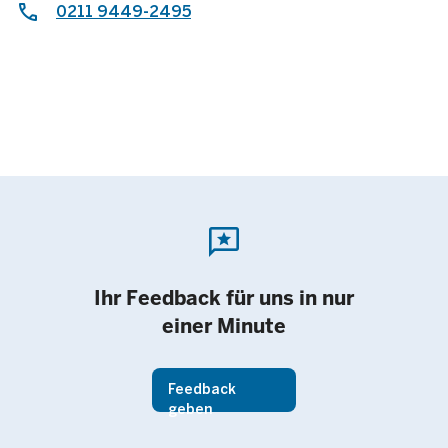
0211 9449-2495
2023
Jahresdurchschnitt
Dezember
November
Oktober
reviews
September
August
Ihr Feedback für uns in nur
einer Minute
Juli
2023
Feedback
Juni
geben