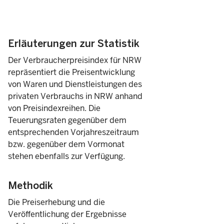
März
Erläuterungen zur Statistik
Februar
Der Verbraucherpreisindex für NRW
repräsentiert die Preisentwicklung
Januar
von Waren und Dienstleistungen des
privaten Verbrauchs in NRW anhand
2024
Jahresdurchschnitt
von Preisindexreihen. Die
Teuerungsraten gegenüber dem
entsprechenden Vorjahreszeitraum
Dezember
bzw. gegenüber dem Vormonat
stehen ebenfalls zur Verfügung.
November
Methodik
Oktober
Die Preiserhebung und die
Veröffentlichung der Ergebnisse
September