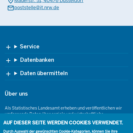
place
Mauerstr. 51, 40476 Düsseldorf
mail
poststelle@it.nrw.de
Footer
Service
Datenbanken
Daten übermitteln
Über uns
Als Statistisches Landesamt erheben und veröffentlichen wir
umfassende Daten über soziale und wirtschaftliche
Gegebenheiten. Dabei sind wir den Grundsätzen der Neutralität,
AUF DIESER SEITE WERDEN COOKIES VERWENDET.
Objektivität, wissenschaftlichen Unabhängigkeit und der
Durch Auswahl der gewünschten Cookie-Kategorien, können Sie ihre
statistischen Geheimhaltung verpflichtet.