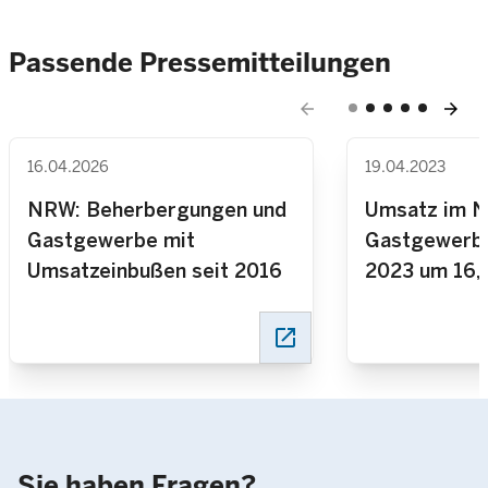
Passende Pressemitteilungen
arrow_back
arrow_forward
16.04.2026
19.04.2023
NRW: Beherbergungen und
Umsatz im 
Gastgewerbe mit
Gastgewerbe
Umsatzeinbußen seit 2016
2023 um 16,
höher als ein
aber um 17,4
open_in_new
niedriger als
Pandemie
Sie haben Fragen?