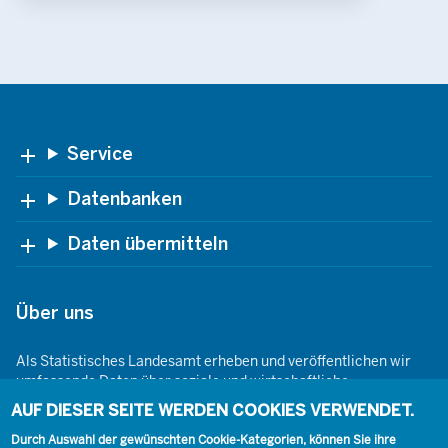
Footer
Service
Datenbanken
Daten übermitteln
Über uns
Als Statistisches Landesamt erheben und veröffentlichen wir
umfassende Daten über soziale und wirtschaftliche
Gegebenheiten. Dabei sind wir den Grundsätzen der Neutralität,
AUF DIESER SEITE WERDEN COOKIES VERWENDET.
Objektivität, wissenschaftlichen Unabhängigkeit und der
statistischen Geheimhaltung verpflichtet.
Durch Auswahl der gewünschten Cookie-Kategorien, können Sie ihre