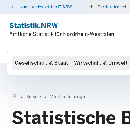
Direkt
west
accessibility
arr
zum Landesbetrieb IT.NRW
Barrierefreiheit
zum
Inhalt
Statistik.NRW
Amtliche Statistik für Nordrhein-Westfalen
Hauptnavigation
Gesellschaft & Staat
Wirtschaft & Umwelt
home
chevron_right
chevron_right
Service
Veröffentlichungen
Statistische 