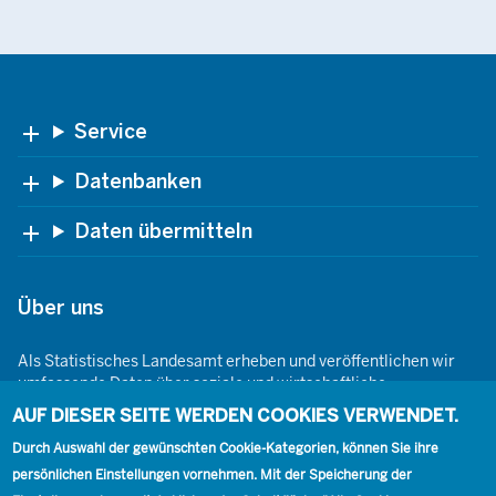
Footer
Service
Datenbanken
Daten übermitteln
Über uns
Als Statistisches Landesamt erheben und veröffentlichen wir
umfassende Daten über soziale und wirtschaftliche
Gegebenheiten. Dabei sind wir den Grundsätzen der Neutralität,
AUF DIESER SEITE WERDEN COOKIES VERWENDET.
Objektivität, wissenschaftlichen Unabhängigkeit und der
Durch Auswahl der gewünschten Cookie-Kategorien, können Sie ihre
statistischen Geheimhaltung verpflichtet.
persönlichen Einstellungen vornehmen. Mit der Speicherung der