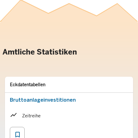
Amtliche Statistiken
Typ
Merken
Eckdatentabellen
Bruttoanlageinvestitionen
Zeitreihe
bookmark_border