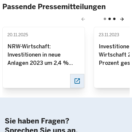
Passende Pressemitteilungen
arrow_back
arrow_forward
20.11.2025
23.11.2023
NRW-Wirtschaft:
Investitione
Investitionen in neue
Wirtschaft 2
Anlagen 2023 um 2,4 %
Prozent ges
gestiegen
open_in_new
Sie haben Fragen?
Sprechen Sie uns an.