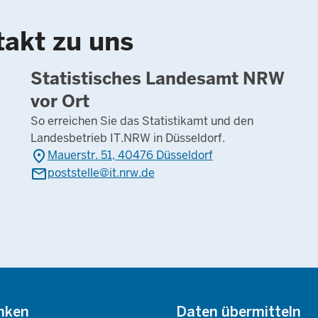
takt zu uns
Statistisches Landesamt NRW
vor Ort
So erreichen Sie das Statistikamt und den
Landesbetrieb IT.NRW in Düsseldorf.
place
Mauerstr. 51, 40476 Düsseldorf
mail
poststelle@it.nrw.de
nken
Daten übermitteln