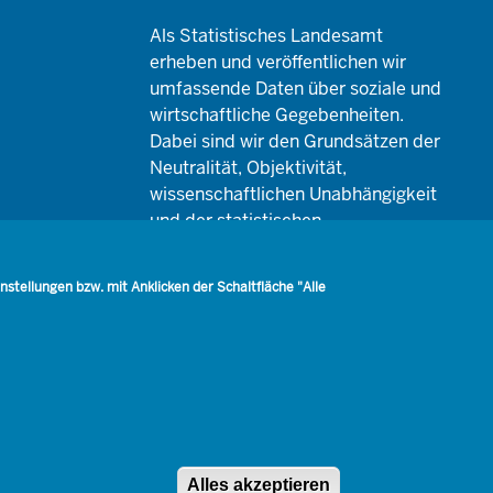
Als Statistisches Landesamt
erheben und veröffentlichen wir
umfassende Daten über soziale und
wirtschaftliche Gegebenheiten.
Dabei sind wir den Grundsätzen der
Neutralität, Objektivität,
wissenschaftlichen Unabhängigkeit
und der statistischen
Geheimhaltung verpflichtet.
tellungen bzw. mit Anklicken der Schaltfläche "Alle
Datenschutz
Barrierefreiheit
Netiquette
Alles akzeptieren
Zustimmung zur