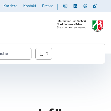
Karriere
Kontakt
Presse
Social
Daten übermitteln
bookmark_border
0