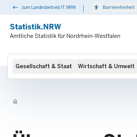
Direkt
west
accessibility
arr
zum Landesbetrieb IT.NRW
Barrierefreiheit
zum
Inhalt
Statistik.NRW
Amtliche Statistik für Nordrhein-Westfalen
Hauptnavigation
Gesellschaft & Staat
Wirtschaft & Umwelt
home