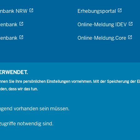
enbank NRW
Erhebungsportal
tenbank
Online-Meldung IDEV
tenbank
Online-Meldung.Core
VERWENDET.
en Sie ihre persönlichen Einstellungen vornehmen. Mit der Speicherung der Eins
den, dass wir das tun.
wingend vorhanden sein müssen.
Social
zugriffe notwendig sind.
(IT.NRW)
Impressum