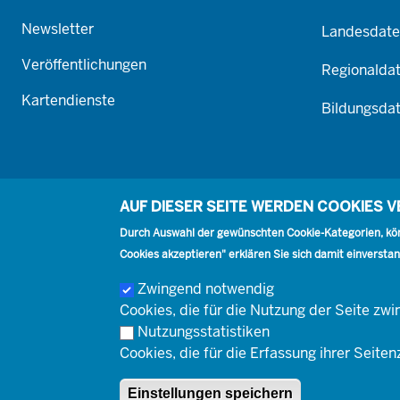
Newsletter
Landesdat
Veröffentlichungen
Regionalda
Kartendienste
Bildungsda
AUF DIESER SEITE WERDEN COOKIES 
Durch Auswahl der gewünschten Cookie-Kategorien, könn
Cookies akzeptieren" erklären Sie sich damit einverstan
Zwingend notwendig
Cookies, die für die Nutzung der Seite z
Footer
Kontakt
Presse
Karriere
Nutzungsstatistiken
Kontakt
Cookies, die für die Erfassung ihrer Seiten
Footer
© Landesbetrieb Information und Technik Nordrhein-Westfalen 
Impressum
Einstellungen speichern