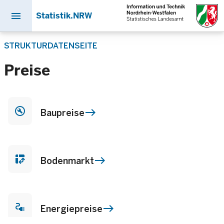
menu
Statistik.NRW
Direkt
STRUKTURDATENSEITE
zum
Inhalt
Preise
build_circle
Baupreise
pivot_table_chart
Bodenmarkt
electrical_services
Energiepreise