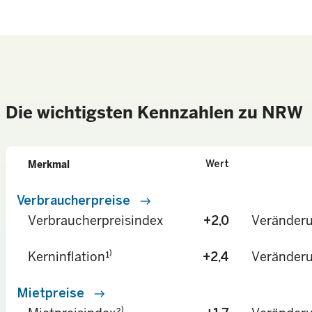
real_estate_agent
Mietpreise
barcode_scanner
Die wichtigsten Kennzahlen zu NRW
Verbraucherpreise
Merkmal
Wert
Verbraucherpreise
east
Veränderu
Verbraucherpreisindex
+2,0
Kerninflation¹⁾
Veränderu
+2,4
Mietpreise
east