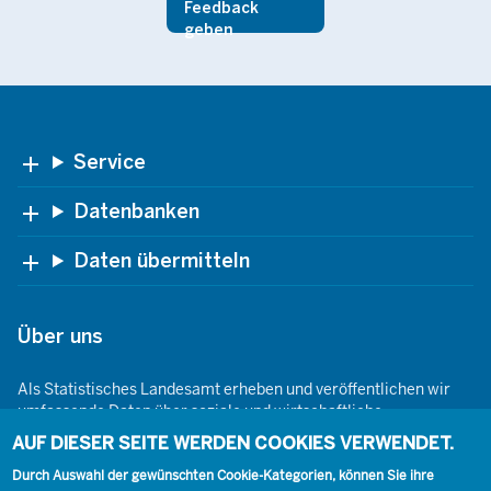
Feedback
geben
Footer
Service
Datenbanken
Daten übermitteln
Über uns
Als Statistisches Landesamt erheben und veröffentlichen wir
umfassende Daten über soziale und wirtschaftliche
Gegebenheiten. Dabei sind wir den Grundsätzen der Neutralität,
AUF DIESER SEITE WERDEN COOKIES VERWENDET.
Objektivität, wissenschaftlichen Unabhängigkeit und der
Durch Auswahl der gewünschten Cookie-Kategorien, können Sie ihre
statistischen Geheimhaltung verpflichtet.