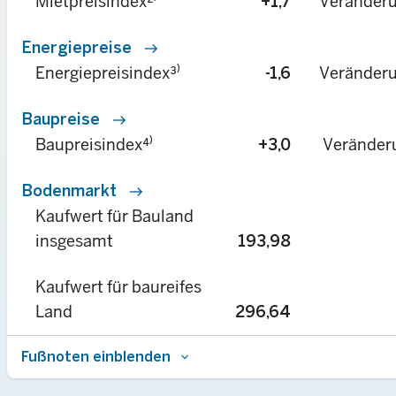
Veränderu
Mietpreisindex²⁾
+1,7
Energiepreise
east
Veränderu
Energiepreisindex³⁾
-1,6
Baupreise
east
Veränderu
Baupreisindex⁴⁾
+3,0
Bodenmarkt
east
Kaufwert für Bauland
insgesamt
193,98
Kaufwert für baureifes
Land
296,64
Fußnoten einblenden