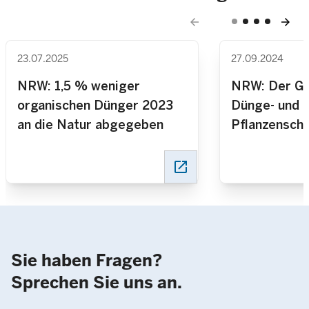
arrow_back
arrow_forward
23.07.2025
27.09.2024
NRW: 1,5 % weniger
NRW: Der Ge
organischen Dünger 2023
Dünge- und
an die Natur abgegeben
Pflanzenschut
Produkten is
Prozent ges
open_in_new
Sie haben Fragen?
Sprechen Sie uns an.