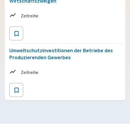
Wirtschaftszweigen
Zeitreihe
bookmark_border
Umweltschutzinvestitionen der Betriebe des
Produzierenden Gewerbes
Zeitreihe
bookmark_border