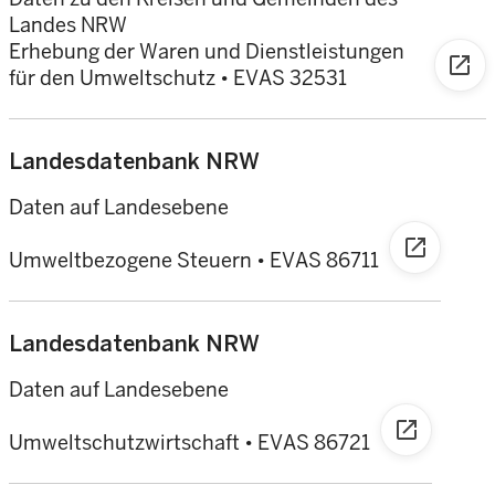
Landes NRW
Erhebung der Waren und Dienstleistungen
open_in_new
für den Umweltschutz • EVAS 32531
Landesdatenbank NRW
Daten auf Landesebene
open_in_new
Umweltbezogene Steuern • EVAS 86711
Landesdatenbank NRW
Daten auf Landesebene
open_in_new
Umweltschutzwirtschaft • EVAS 86721