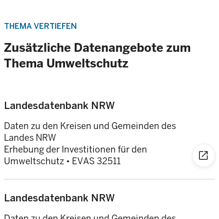
THEMA VERTIEFEN
Zusätzliche Datenangebote zum
Thema Umweltschutz
Landesdatenbank NRW
Daten zu den Kreisen und Gemeinden des
Landes NRW
Erhebung der Investitionen für den
open_in_new
Umweltschutz • EVAS 32511
Landesdatenbank NRW
Daten zu den Kreisen und Gemeinden des