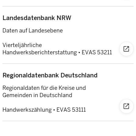
Landesdatenbank NRW
Daten auf Landesebene
Vierteljährliche
open_in_new
Handwerksberichterstattung
•
EVAS 53211
Regionaldatenbank Deutschland
Regionaldaten für die Kreise und
Gemeinden in Deutschland
open_in_new
Handwerkszählung • EVAS 53111