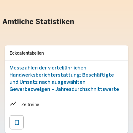
Amtliche Statistiken
Typ
Merken
Eckdatentabellen
Messzahlen der vierteljährlichen
Handwerksberichterstattung: Beschäftigte
und Umsatz nach ausgewählten
Gewerbezweigen – Jahresdurchschnittswerte
Zeitreihe
bookmark_border