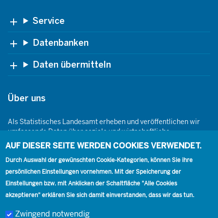
Footer
Service
Datenbanken
Daten übermitteln
Über uns
Als Statistisches Landesamt erheben und veröffentlichen wir
umfassende Daten über soziale und wirtschaftliche
Gegebenheiten. Dabei sind wir den Grundsätzen der Neutralität,
AUF DIESER SEITE WERDEN COOKIES VERWENDET.
Objektivität, wissenschaftlichen Unabhängigkeit und der
statistischen Geheimhaltung verpflichtet.
Durch Auswahl der gewünschten Cookie-Kategorien, können Sie ihre
persönlichen Einstellungen vornehmen. Mit der Speicherung der
Einstellungen bzw. mit Anklicken der Schaltfläche "Alle Cookies
akzeptieren" erklären Sie sich damit einverstanden, dass wir das tun.
Footer
Kontakt
Presse
Karriere
Kontakt
Zwingend notwendig