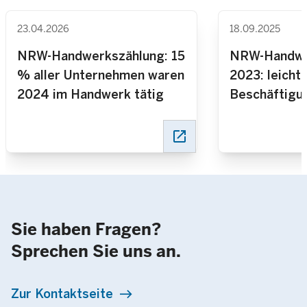
23.04.2026
18.09.2025
NRW-Handwerkszählung: 15
NRW-Handwe
% aller Unternehmen waren
2023: leicht
2024 im Handwerk tätig
Beschäftigu
aber 6,2 % 
als im Vorjah
open_in_new
Sie haben Fragen?
Sprechen Sie uns an.
Zur Kontaktseite