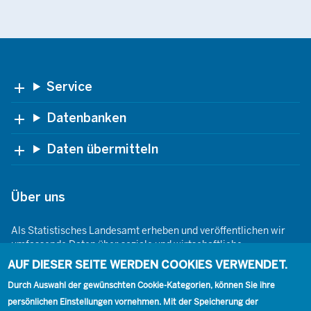
Footer
Service
Datenbanken
Daten übermitteln
Über uns
Als Statistisches Landesamt erheben und veröffentlichen wir
umfassende Daten über soziale und wirtschaftliche
Gegebenheiten. Dabei sind wir den Grundsätzen der Neutralität,
AUF DIESER SEITE WERDEN COOKIES VERWENDET.
Objektivität, wissenschaftlichen Unabhängigkeit und der
statistischen Geheimhaltung verpflichtet.
Durch Auswahl der gewünschten Cookie-Kategorien, können Sie ihre
persönlichen Einstellungen vornehmen. Mit der Speicherung der