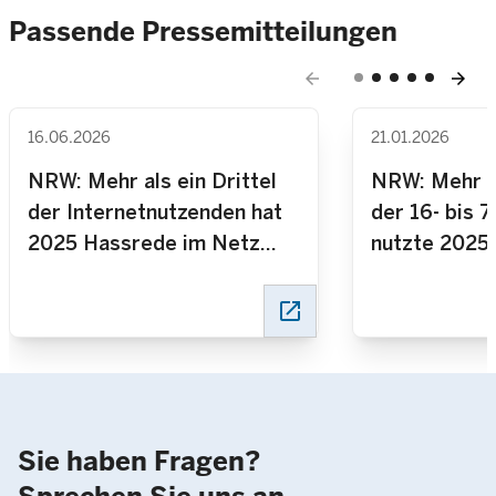
Passende Pressemitteilungen
arrow_back
arrow_forward
16.06.2026
21.01.2026
NRW: Mehr als ein Drittel
NRW: Mehr al
der Internetnutzenden hat
der 16- bis 
2025 Hassrede im Netz
nutzte 2025 
wahrgenommen
open_in_new
Sie haben Fragen?