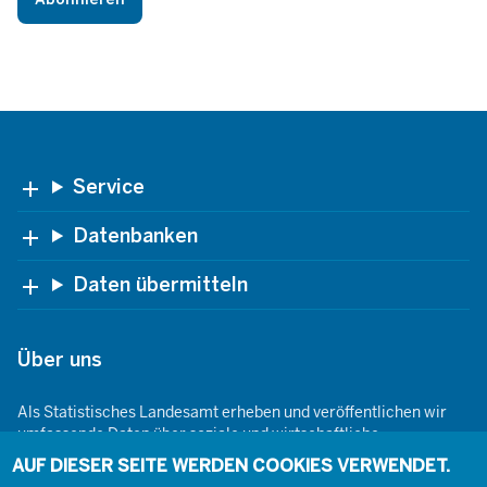
Footer
Service
Datenbanken
Daten übermitteln
Über uns
Als Statistisches Landesamt erheben und veröffentlichen wir
umfassende Daten über soziale und wirtschaftliche
Gegebenheiten. Dabei sind wir den Grundsätzen der Neutralität,
AUF DIESER SEITE WERDEN COOKIES VERWENDET.
Objektivität, wissenschaftlichen Unabhängigkeit und der