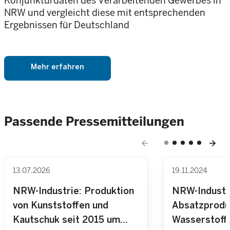
Konjunkturdaten des Verarbeitenden Gewerbes in
NRW und vergleicht diese mit entsprechenden
Ergebnissen für Deutschland
Mehr erfahren
Passende Pressemitteilungen
arrow_back
arrow_forward
13.07.2026
19.11.2024
NRW-Industrie: Produktion
NRW-Industr
von Kunststoffen und
Absatzprodu
Kautschuk seit 2015 um
Wasserstoff