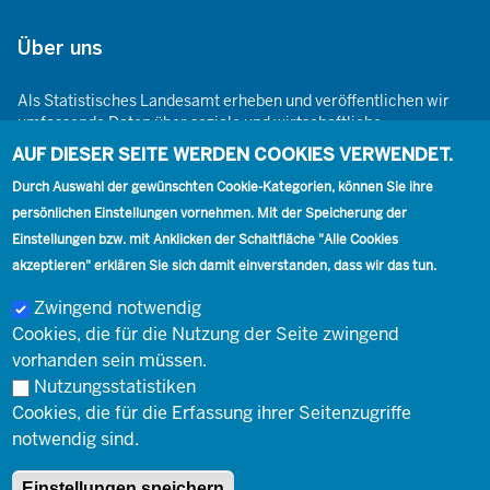
Über uns
Als Statistisches Landesamt erheben und veröffentlichen wir
umfassende Daten über soziale und wirtschaftliche
Gegebenheiten. Dabei sind wir den Grundsätzen der Neutralität,
AUF DIESER SEITE WERDEN COOKIES VERWENDET.
Objektivität, wissenschaftlichen Unabhängigkeit und der
statistischen Geheimhaltung verpflichtet.
Durch Auswahl der gewünschten Cookie-Kategorien, können Sie ihre
persönlichen Einstellungen vornehmen. Mit der Speicherung der
Einstellungen bzw. mit Anklicken der Schaltfläche "Alle Cookies
akzeptieren" erklären Sie sich damit einverstanden, dass wir das tun.
Footer
Kontakt
Presse
Karriere
Kontakt
Zwingend notwendig
Cookies, die für die Nutzung der Seite zwingend
Social
vorhanden sein müssen.
Nutzungsstatistiken
Footer
Cookies, die für die Erfassung ihrer Seitenzugriffe
© Landesbetrieb Information und Technik Nordrhein-Westfalen
Impressum
notwendig sind.
(IT.NRW)
Einstellungen speichern