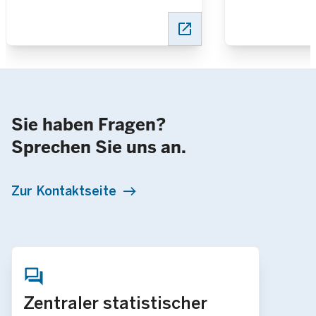
mehr als ein Viertel
Prozent ges
gesunken
open_in_new
Sie haben Fragen?
Sprechen Sie uns an.
Zur Kontaktseite
Zentraler statistischer