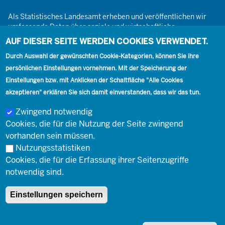
Als Statistisches Landesamt erheben und veröffentlichen wir
umfassende Daten über soziale und wirtschaftliche
Gegebenheiten. Dabei sind wir den Grundsätzen der Neutralität,
AUF DIESER SEITE WERDEN COOKIES VERWENDET.
Objektivität, wissenschaftlichen Unabhängigkeit und der
Durch Auswahl der gewünschten Cookie-Kategorien, können Sie ihre
statistischen Geheimhaltung verpflichtet.
persönlichen Einstellungen vornehmen. Mit der Speicherung der
Einstellungen bzw. mit Anklicken der Schaltfläche "Alle Cookies
akzeptieren" erklären Sie sich damit einverstanden, dass wir das tun.
Footer
Kontakt
Presse
Karriere
Kontakt
Zwingend notwendig
Cookies, die für die Nutzung der Seite zwingend
Social
vorhanden sein müssen.
Nutzungsstatistiken
Footer
Cookies, die für die Erfassung ihrer Seitenzugriffe
© Landesbetrieb Information und Technik Nordrhein-Westfalen
Impressum
notwendig sind.
(IT.NRW)
Einstellungen speichern
Impressum
Datenschutz
Barrierefreiheit
Netiquette