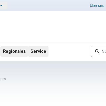
ow_drop_down
Kontakt
Über uns
search
Regionales
Service
uern