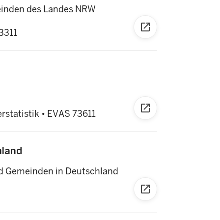
einden des Landes NRW
open_in_new
3311
open_in_new
rstatistik
•
EVAS 73611
hland
nd Gemeinden in Deutschland
open_in_new