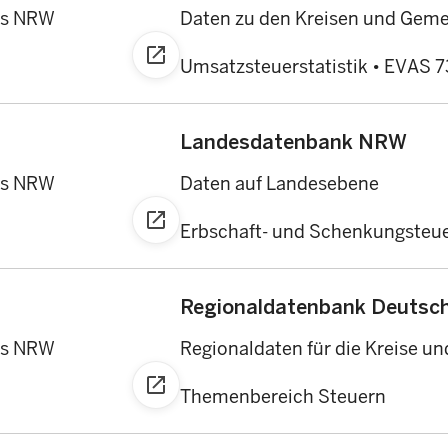
es NRW
Daten zu den Kreisen und Gem
open_in_new
Umsatzsteuerstatistik
•
EVAS 7
Landesdatenbank NRW
es NRW
Daten auf Landesebene
open_in_new
Erbschaft- und Schenkungsteue
Regionaldatenbank Deutsc
es NRW
Regionaldaten für die Kreise u
open_in_new
Themenbereich Steuern