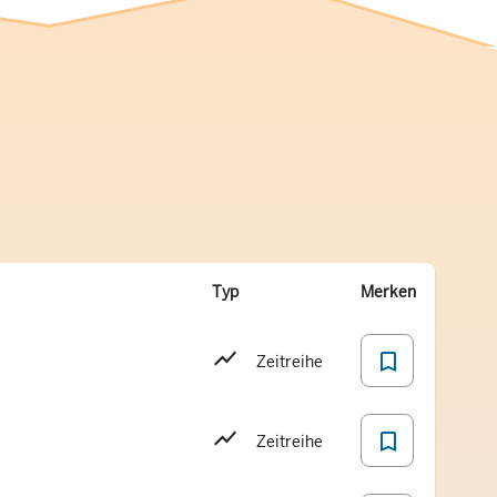
Typ
Merken
bookmark_border
Zeitreihe
bookmark_border
Zeitreihe