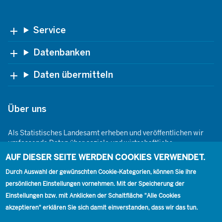
Footer
Service
Datenbanken
Daten übermitteln
Über uns
Als Statistisches Landesamt erheben und veröffentlichen wir
umfassende Daten über soziale und wirtschaftliche
Gegebenheiten. Dabei sind wir den Grundsätzen der Neutralität,
AUF DIESER SEITE WERDEN COOKIES VERWENDET.
Objektivität, wissenschaftlichen Unabhängigkeit und der
statistischen Geheimhaltung verpflichtet.
Durch Auswahl der gewünschten Cookie-Kategorien, können Sie ihre
persönlichen Einstellungen vornehmen. Mit der Speicherung der
Einstellungen bzw. mit Anklicken der Schaltfläche "Alle Cookies
akzeptieren" erklären Sie sich damit einverstanden, dass wir das tun.
Footer
Kontakt
Presse
Karriere