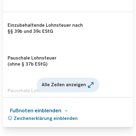
Einzubehaltende Lohnsteuer nach
§§ 39b und 39c EStG
Pauschale Lohnsteuer
(ohne § 37b EStG)
open_in_full
Alle Zeilen anzeigen
Pauschale Lohnsteuer nach
§ 37b EStG
Fußnoten einblenden
info
Zeichenerklärung einblenden
Lohnsteuer insgesamt