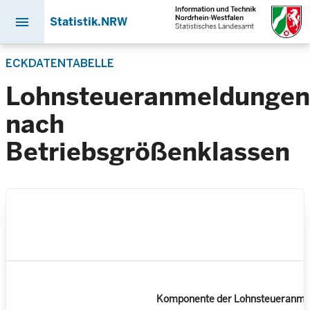
menu
Statistik.NRW
Direkt
ECKDATENTABELLE
zum
Inhalt
Lohnsteueranmeldungen
nach
Betriebsgrößenklassen
Komponente der Lohnsteueranme