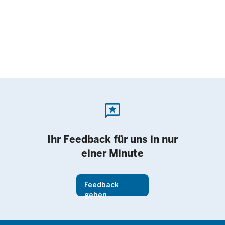
reviews
Ihr Feedback für uns in nur
einer Minute
Feedback
geben