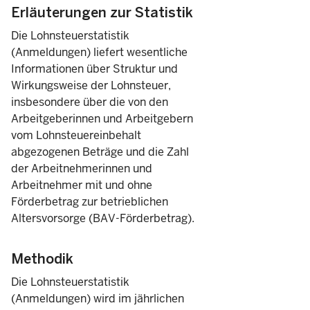
Erläuterungen zur Statistik
Die Lohnsteuerstatistik
Solidaritätszuschlag
(Anmeldungen) liefert wesentliche
Informationen über Struktur und
Wirkungsweise der Lohnsteuer,
insbesondere über die von den
Arbeitgeberinnen und Arbeitgebern
Kirchensteuer und Beiträge zu Kammern
vom Lohnsteuereinbehalt
abgezogenen Beträge und die Zahl
der Arbeitnehmerinnen und
Arbeitnehmer mit und ohne
An die Finanzverwaltung abzuführender Betrag
Förderbetrag zur betrieblichen
Altersvorsorge (BAV-Förderbetrag).
Methodik
2)
Maximale Zahl der beschäftigten Arbeitnehmer/-innen
Die Lohnsteuerstatistik
(Anmeldungen) wird im jährlichen