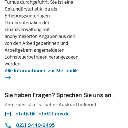
Turnus durchgeführt. Sie ist eine
Sekundärstatistik, da als
Maximale Zahl der beschäftigten Arbeitnehmer/-innen mi
Erhebungsunterlagen
BAV-Förderbetrag
Datenmaterialien der
Finanzverwaltung mit
anonymisierten Angaben aus den
von den Arbeitgeberinnen und
Arbeitgebern angemeldeten
Lohnsteuerbeträgen herangezogen
werden.
Alle Informationen zur Methodik
east
Sie haben Fragen? Sprechen Sie uns an.
Zentraler statistischer Auskunftsdienst
statistik-info@it.nrw.de
0211 9449-2495