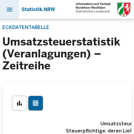
menu
Statistik.NRW
Direkt
ECKDATENTABELLE
zum
Inhalt
Umsatzsteuerstatistik
(Veranlagungen) –
Zeitreihe
bar_chart
grid_on
Umsatzsteuer
Steuerpflichtige, deren Li