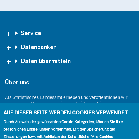
Footer
Service
Datenbanken
Daten übermitteln
Über uns
Als Statistisches Landesamt erheben und veröffentlichen wir
umfassende Daten über soziale und wirtschaftliche
Gegebenheiten. Dabei sind wir den Grundsätzen der Neutralität,
AUF DIESER SEITE WERDEN COOKIES VERWENDET.
Objektivität, wissenschaftlichen Unabhängigkeit und der
statistischen Geheimhaltung verpflichtet.
Durch Auswahl der gewünschten Cookie-Kategorien, können Sie ihre
persönlichen Einstellungen vornehmen. Mit der Speicherung der
Einstellungen bzw. mit Anklicken der Schaltfläche "Alle Cookies