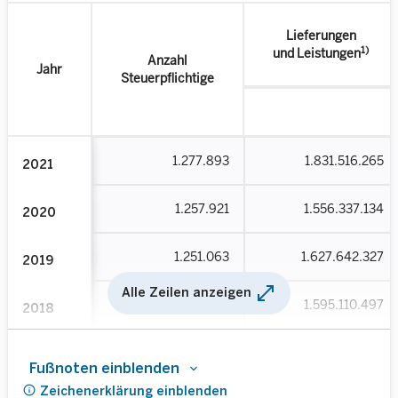
Lieferungen
1)
und Leistungen
Anzahl
Jahr
Steuerpflichtige
1.277.893
1.831.516.265
2021
1.257.921
1.556.337.134
2020
1.251.063
1.627.642.327
2019
open_in_full
Alle Zeilen anzeigen
1.241.061
1.595.110.497
2018
1.200.959
1.525.228.318
2017
Fußnoten einblenden
info
Zeichenerklärung einblenden