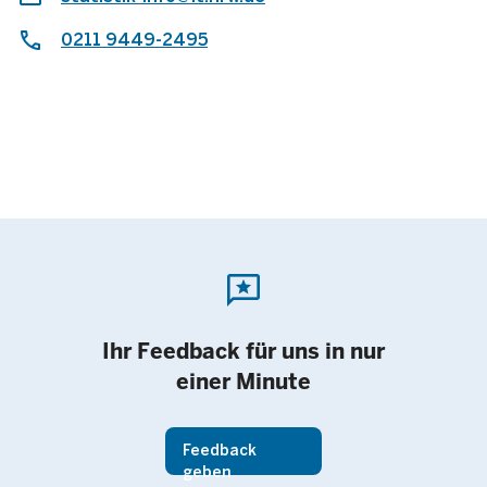
0211 9449-2495
reviews
Ihr Feedback für uns in nur
einer Minute
Feedback
geben