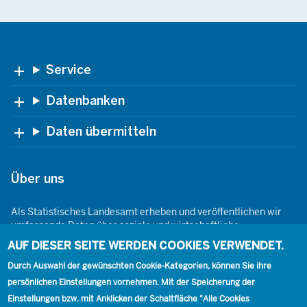
Footer
Service
Datenbanken
Daten übermitteln
Über uns
Als Statistisches Landesamt erheben und veröffentlichen wir
umfassende Daten über soziale und wirtschaftliche
Gegebenheiten. Dabei sind wir den Grundsätzen der Neutralität,
AUF DIESER SEITE WERDEN COOKIES VERWENDET.
Objektivität, wissenschaftlichen Unabhängigkeit und der
Durch Auswahl der gewünschten Cookie-Kategorien, können Sie ihre
statistischen Geheimhaltung verpflichtet.
persönlichen Einstellungen vornehmen. Mit der Speicherung der
Einstellungen bzw. mit Anklicken der Schaltfläche "Alle Cookies