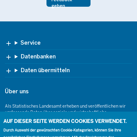
geben
Footer
Service
Datenbanken
Daten übermitteln
Über uns
Als Statistisches Landesamt erheben und veröffentlichen wir
umfassende Daten über soziale und wirtschaftliche
Gegebenheiten. Dabei sind wir den Grundsätzen der Neutralität,
AUF DIESER SEITE WERDEN COOKIES VERWENDET.
Objektivität, wissenschaftlichen Unabhängigkeit und der
Durch Auswahl der gewünschten Cookie-Kategorien, können Sie ihre
statistischen Geheimhaltung verpflichtet.