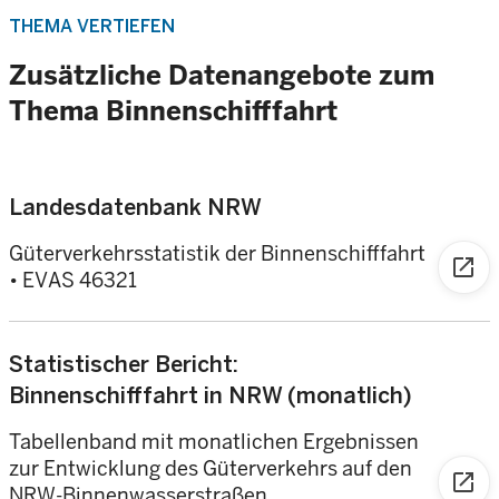
THEMA VERTIEFEN
Zusätzliche Datenangebote zum
Thema Binnenschifffahrt
Landesdatenbank NRW
Güterverkehrsstatistik der Binnenschifffahrt
open_in_new
• EVAS 46321
Statistischer Bericht:
Binnenschifffahrt in NRW (monatlich)
Tabellenband mit monatlichen Ergebnissen
zur Entwicklung des Güterverkehrs auf den
open_in_new
NRW-Binnenwasserstraßen