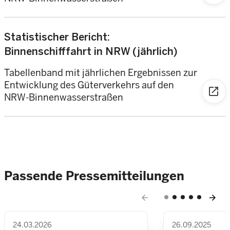
Statistischer Bericht:
Binnenschifffahrt in NRW (jährlich)
Tabellenband mit jährlichen Ergebnissen zur
Entwicklung des Güterverkehrs auf den
open_in_new
NRW-Binnenwasserstraßen
Passende Pressemitteilungen
arrow_back
arrow_forward
24.03.2026
26.09.2025