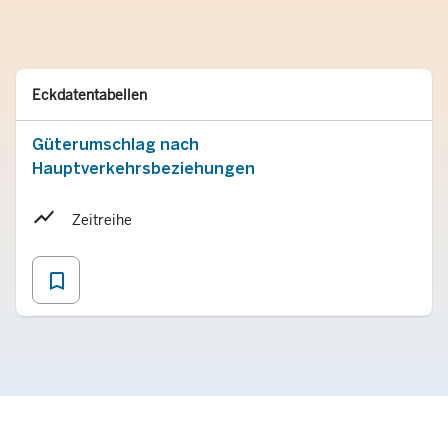
Typ
Merken
Eckdatentabellen
Güterumschlag nach
Hauptverkehrsbeziehungen
Zeitreihe
bookmark_border