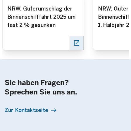
NRW: Güterumschlag der
NRW: Güteru
Binnenschifffahrt 2025 um
Binnenschiff
fast 2 % gesunken
1. Halbjahr 
% gesunken
open_in_new
Sie haben Fragen?
Sprechen Sie uns an.
Zur Kontaktseite