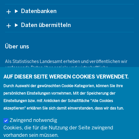
Datenbanken
Daten übermitteln
Über uns
Als Statistisches Landesamt erheben und veröffentlichen wir
umfassende Daten über soziale und wirtschaftliche
Gegebenheiten. Dabei sind wir den Grundsätzen der Neutralität,
AUF DIESER SEITE WERDEN COOKIES VERWENDET.
Objektivität, wissenschaftlichen Unabhängigkeit und der
Durch Auswahl der gewünschten Cookie-Kategorien, können Sie ihre
statistischen Geheimhaltung verpflichtet.
persönlichen Einstellungen vornehmen. Mit der Speicherung der
Einstellungen bzw. mit Anklicken der Schaltfläche "Alle Cookies
akzeptieren" erklären Sie sich damit einverstanden, dass wir das tun.
Footer
Kontakt
Presse
Karriere
Kontakt
Zwingend notwendig
Cookies, die für die Nutzung der Seite zwingend
Social
vorhanden sein müssen.