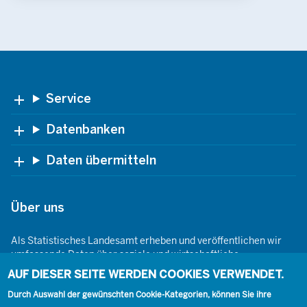
Footer
Service
Datenbanken
Daten übermitteln
Über uns
Als Statistisches Landesamt erheben und veröffentlichen wir
umfassende Daten über soziale und wirtschaftliche
Gegebenheiten. Dabei sind wir den Grundsätzen der Neutralität,
AUF DIESER SEITE WERDEN COOKIES VERWENDET.
Objektivität, wissenschaftlichen Unabhängigkeit und der
Durch Auswahl der gewünschten Cookie-Kategorien, können Sie ihre
statistischen Geheimhaltung verpflichtet.