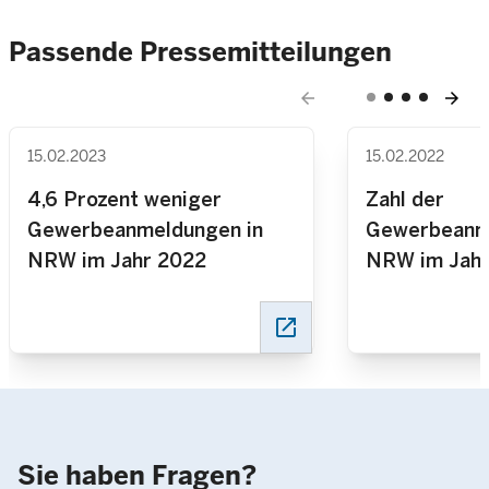
Passende Pressemitteilungen
arrow_back
arrow_forward
15.02.2023
15.02.2022
4,6 Prozent weniger
Zahl der
Gewerbeanmeldungen in
Gewerbeanm
NRW im Jahr 2022
NRW im Jahr
Prozent ang
open_in_new
Sie haben Fragen?