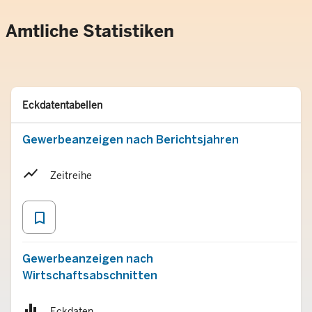
Amtliche Statistiken
Typ
Merken
Eckdatentabellen
Gewerbeanzeigen nach Berichtsjahren
Zeitreihe
bookmark_border
Gewerbeanzeigen nach
Wirtschaftsabschnitten
Eckdaten