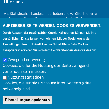
Über uns
Als Statistisches Landesamt erheben und veröffentlichen wir
umfassende Daten über soziale und wirtschaftliche
Gegebenheiten. Dabei sind wir den Grundsätzen der Neutralität,
AUF DIESER SEITE WERDEN COOKIES VERWENDET.
Objektivität, wissenschaftlichen Unabhängigkeit und der
statistischen Geheimhaltung verpflichtet.
Durch Auswahl der gewünschten Cookie-Kategorien, können Sie ihre
persönlichen Einstellungen vornehmen. Mit der Speicherung der
Einstellungen bzw. mit Anklicken der Schaltfläche "Alle Cookies
akzeptieren" erklären Sie sich damit einverstanden, dass wir das tun.
Footer
Kontakt
Presse
Karriere
Kontakt
Zwingend notwendig
Cookies, die für die Nutzung der Seite zwingend
Social
vorhanden sein müssen.
Nutzungsstatistiken
Footer
Cookies, die für die Erfassung ihrer Seitenzugriffe
© Landesbetrieb Information und Technik Nordrhein-Westfalen
Impressum
notwendig sind.
(IT.NRW)
Einstellungen speichern
Impressum
Datenschutz
Barrierefreiheit