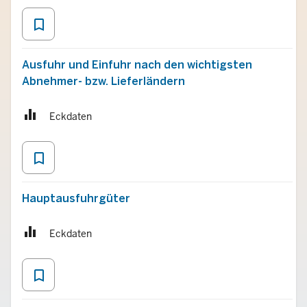
bookmark_border
Ausfuhr und Einfuhr nach den wichtigsten
Abnehmer- bzw. Lieferländern
Eckdaten
bookmark_border
Hauptausfuhrgüter
Eckdaten
bookmark_border