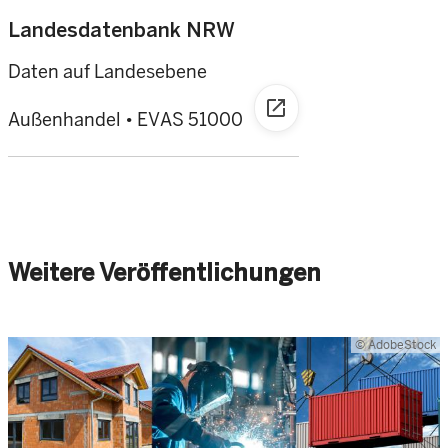
Landesdatenbank NRW
Daten auf Landesebene
open_in_new
Außenhandel • EVAS 51000
Weitere Veröffentlichungen
© AdobeStock