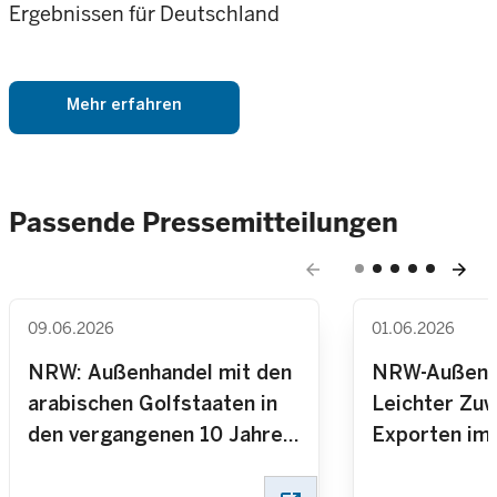
Ergebnissen für Deutschland
Mehr erfahren
Passende Pressemitteilungen
arrow_back
arrow_forward
09.06.2026
01.06.2026
NRW: Außenhandel mit den
NRW-Außenh
arabischen Golfstaaten in
Leichter Zuw
den vergangenen 10 Jahren
Exporten im
deutlich gestiegen