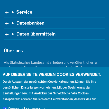
Footer
Service
Datenbanken
Daten übermitteln
Über uns
Als Statistisches Landesamt erheben und veröffentlichen wir
umfassende Daten über soziale und wirtschaftliche
Gegebenheiten. Dabei sind wir den Grundsätzen der Neutralität,
AUF DIESER SEITE WERDEN COOKIES VERWENDET.
Objektivität, wissenschaftlichen Unabhängigkeit und der
Durch Auswahl der gewünschten Cookie-Kategorien, können Sie ihre
statistischen Geheimhaltung verpflichtet.
persönlichen Einstellungen vornehmen. Mit der Speicherung der
Einstellungen bzw. mit Anklicken der Schaltfläche "Alle Cookies
akzeptieren" erklären Sie sich damit einverstanden, dass wir das tun.
Footer
Kontakt
Presse
Karriere
Kontakt
Zwingend notwendig