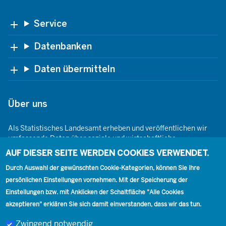
Footer
Service
Datenbanken
Daten übermitteln
Über uns
Als Statistisches Landesamt erheben und veröffentlichen wir
umfassende Daten über soziale und wirtschaftliche
Gegebenheiten. Dabei sind wir den Grundsätzen der Neutralität,
AUF DIESER SEITE WERDEN COOKIES VERWENDET.
Objektivität, wissenschaftlichen Unabhängigkeit und der
statistischen Geheimhaltung verpflichtet.
Durch Auswahl der gewünschten Cookie-Kategorien, können Sie ihre
persönlichen Einstellungen vornehmen. Mit der Speicherung der
Einstellungen bzw. mit Anklicken der Schaltfläche "Alle Cookies
akzeptieren" erklären Sie sich damit einverstanden, dass wir das tun.
Footer
Kontakt
Presse
Karriere
Kontakt
Zwingend notwendig