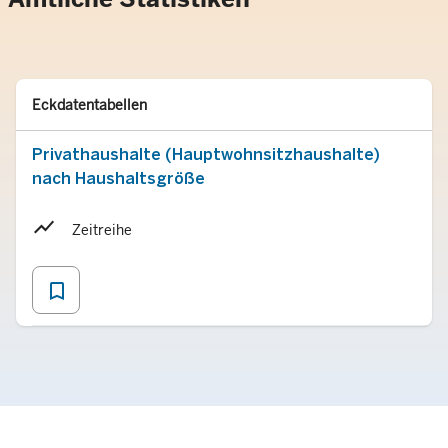
Typ
Merken
Eckdatentabellen
Privathaushalte (Hauptwohnsitzhaushalte)
nach Haushaltsgröße
Zeitreihe
bookmark_border