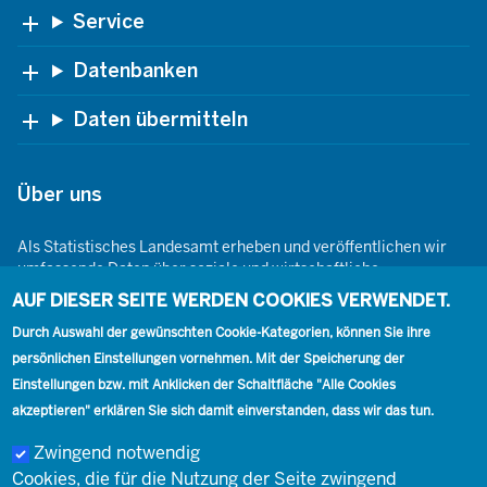
Footer
Service
Datenbanken
Daten übermitteln
Über uns
Als Statistisches Landesamt erheben und veröffentlichen wir
umfassende Daten über soziale und wirtschaftliche
Gegebenheiten. Dabei sind wir den Grundsätzen der Neutralität,
AUF DIESER SEITE WERDEN COOKIES VERWENDET.
Objektivität, wissenschaftlichen Unabhängigkeit und der
Durch Auswahl der gewünschten Cookie-Kategorien, können Sie ihre
statistischen Geheimhaltung verpflichtet.
persönlichen Einstellungen vornehmen. Mit der Speicherung der
Einstellungen bzw. mit Anklicken der Schaltfläche "Alle Cookies
akzeptieren" erklären Sie sich damit einverstanden, dass wir das tun.
Footer
Kontakt
Presse
Karriere
Kontakt
Zwingend notwendig
Cookies, die für die Nutzung der Seite zwingend