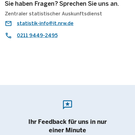
nicht deutsch gesprochen
Sie haben Fragen? Sprechen Sie uns an.
Zentraler statistischer Auskunftsdienst
statistik-info@it.nrw.de
1)
Besuchsquote
im Alter von … bis unter … Jahren
0211 9449-2495
0,7
unter 1
14,3
1 − 2
14,5
2 − 3
9,9
Unter 3
reviews
1,4
3 − 6
Ihr Feedback für uns in nur
einer Minute
Mit einer wöchentlich vereinbarten Betreuungszeit von ...