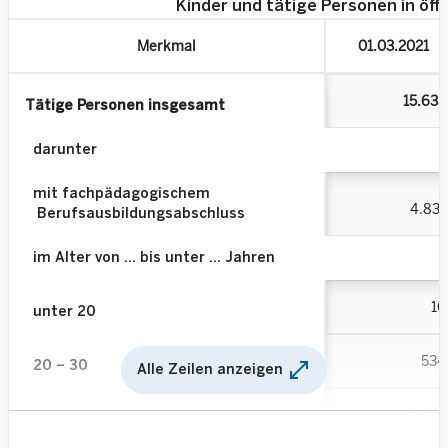
Kinder und tätige Personen in öf
Merkmal
01.03.2021
15.635
Tätige Personen insgesamt
darunter
mit fachpädagogischem
4.831
Berufsausbildungsabschluss
im Alter von … bis unter … Jahren
10
unter 20
534
open_in_full
20 – 30
Alle Zeilen anzeigen
1.477
30 – 40