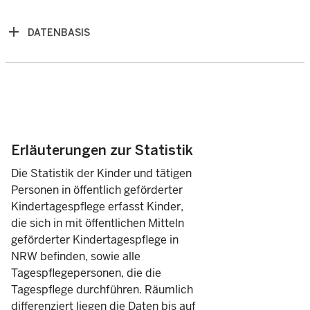
5.920
3 – 4
DATENBASIS
1.062
4 – 5
556
5 – 6
409
6 – 7
Erläuterungen zur Statistik
Die Statistik der Kinder und tätigen
406
7 – 8
Personen in öffentlich geförderter
Kindertagespflege erfasst Kinder,
1.141
8 – 11
die sich in mit öffentlichen Mitteln
geförderter Kindertagespflege in
582
11 – 14
NRW befinden, sowie alle
Tagespflegepersonen, die die
Tagespflege durchführen. Räumlich
51.189
unter 3
differenziert liegen die Daten bis auf