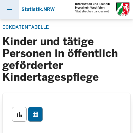
menu
Statistik.NRW
Direkt
ECKDATENTABELLE
zum
Inhalt
Kinder und tätige
Personen in öffentlich
geförderter
Kindertagespflege
bar_chart
grid_on