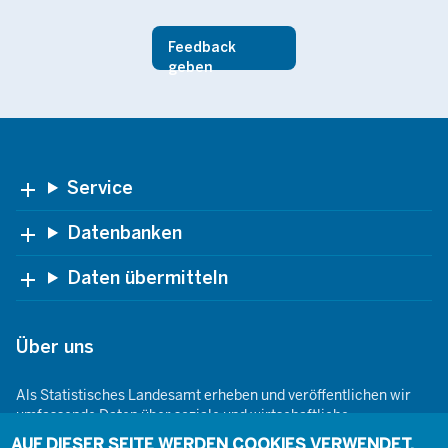
Feedback
13.237
Bis zu 25 Stunden
geben
25.078
Mehr als 25 bis zu 35 Stunden
22.950
Mehr als 35 Stunden
Footer
Service
Datenbanken
Daten übermitteln
Über uns
Als Statistisches Landesamt erheben und veröffentlichen wir
umfassende Daten über soziale und wirtschaftliche
Gegebenheiten. Dabei sind wir den Grundsätzen der Neutralität,
AUF DIESER SEITE WERDEN COOKIES VERWENDET.