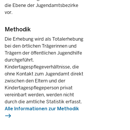
die Ebene der Jugendamtsbezirke
7.538
3 – 6
vor.
Methodik
Verwandtschaftsverhältnis zur Tagespflegeperson
Die Erhebung wird als Totalerhebung
bei den örtlichen Trägerinnen und
571
Großeltern
Trägern der öffentlichen Jugendhilfe
durchgeführt.
246
andere Verwandte
Kindertagespflegeverhältnisse, die
ohne Kontakt zum Jugendamt direkt
60.448
zwischen den Eltern und der
nicht verwandt
Kindertagespflegeperson privat
darunter (von Kindern in Kindertagespflege insgesamt) m
vereinbart werden, werden nicht
durch die amtliche Statistik erfasst.
ausländisches Herkunftsland
Alle Informationen zur Methodik
14.754
mindestens eines Elternteils
east
in der Familie wird vorrangig
9.718