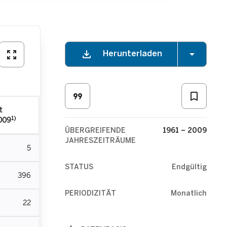
download
arrow_drop_down
zoom_out_map
Herunterladen
format_quote
bookmark_border
t
1)
2009
ÜBERGREIFENDE
1961 – 2009
JAHRESZEITRÄUME
5
STATUS
Endgültig
396
PERIODIZITÄT
Monatlich
22