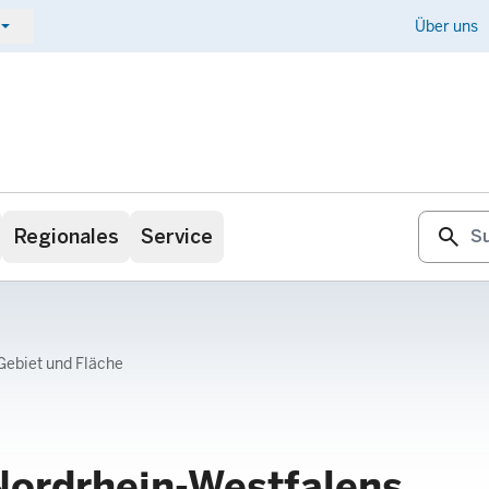
ow_drop_down
Kontakt
Über uns
search
Regionales
Service
Gebiet und Fläche
Nordrhein-Westfalens