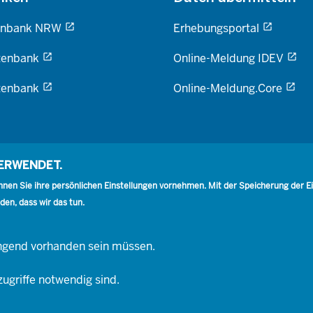
enbank NRW
Erhebungsportal
tenbank
Online-Meldung IDEV
tenbank
Online-Meldung.Core
VERWENDET.
en Sie ihre persönlichen Einstellungen vornehmen. Mit der Speicherung der Eins
den, dass wir das tun.
wingend vorhanden sein müssen.
Social
zugriffe notwendig sind.
(IT.NRW)
Impressum