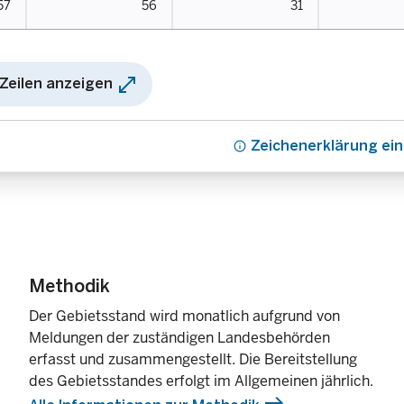
57
56
31
open_in_full
 Zeilen anzeigen
info
Zeichenerklärung ei
Methodik
Der Gebietsstand wird monatlich aufgrund von
Meldungen der zuständigen Landesbehörden
erfasst und zusammengestellt. Die Bereitstellung
des Gebietsstandes erfolgt im Allgemeinen jährlich.
east