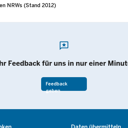
den NRWs (Stand 2012)
reviews
Ihr Feedback für uns in nur einer Minut
Feedback
geben
nken
Daten übermitteln