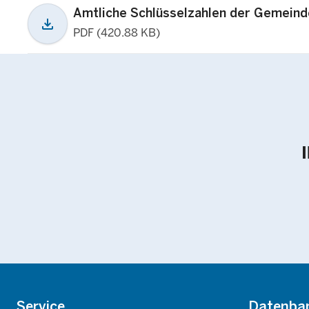
Amtliche Schlüsselzahlen der Gemein
download
PDF (420.88 KB)
Footer
Service
Datenba