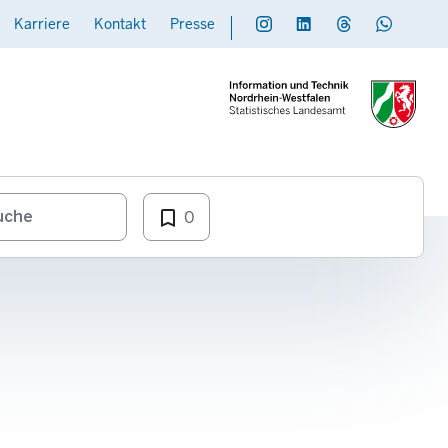
Karriere
Kontakt
Presse
Social
Daten übermitteln
bookmark_border
0