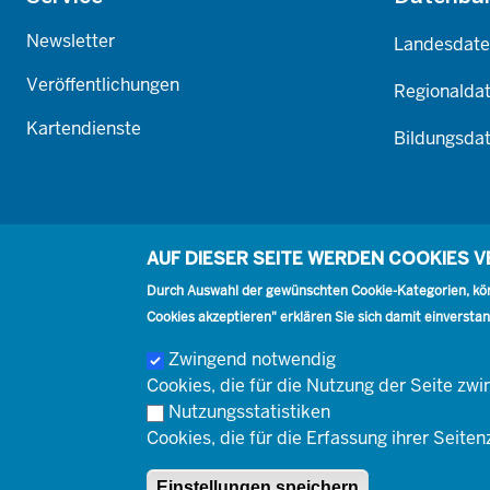
Newsletter
Landesdat
Veröffentlichungen
Regionalda
Kartendienste
Bildungsda
AUF DIESER SEITE WERDEN COOKIES 
Durch Auswahl der gewünschten Cookie-Kategorien, könn
Cookies akzeptieren" erklären Sie sich damit einverstan
Zwingend notwendig
Cookies, die für die Nutzung der Seite z
Footer
Kontakt
Presse
Karriere
Nutzungsstatistiken
Kontakt
Cookies, die für die Erfassung ihrer Seiten
Footer
© Landesbetrieb Information und Technik Nordrhein-Westfalen 
Impressum
Einstellungen speichern