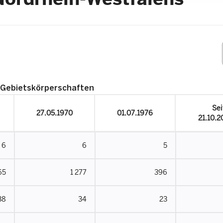
 Gebietskörperschaften
Sei
27.05.1970
01.07.1976
21.10.
6
6
5
65
1 277
396
38
34
23