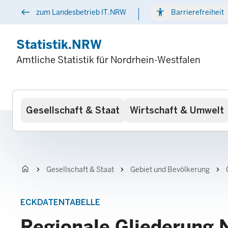
Direkt
west
accessibility
arr
zum Landesbetrieb IT.NRW
Barrierefreiheit
zum
Inhalt
Statistik.NRW
Amtliche Statistik für Nordrhein-Westfalen
Hauptnavigation
Gesellschaft & Staat
Wirtschaft & Umwelt
home
chevron_right
chevron_right
chevron_right
Gesellschaft & Staat
Gebiet und Bevölkerung
ECKDATENTABELLE
Regionale Gliederung 