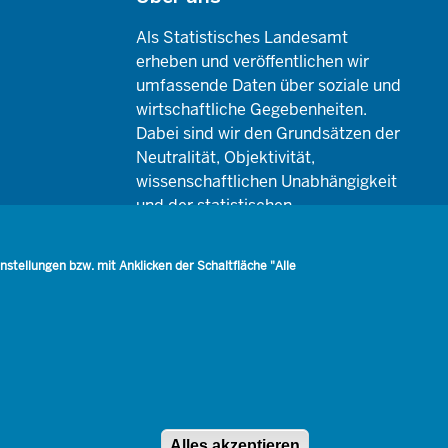
Als Statistisches Landesamt
erheben und veröffentlichen wir
umfassende Daten über soziale und
wirtschaftliche Gegebenheiten.
Dabei sind wir den Grundsätzen der
Neutralität, Objektivität,
wissenschaftlichen Unabhängigkeit
und der statistischen
Geheimhaltung verpflichtet.
tellungen bzw. mit Anklicken der Schaltfläche "Alle
Datenschutz
Barrierefreiheit
Netiquette
Alles akzeptieren
Zustimmung zur