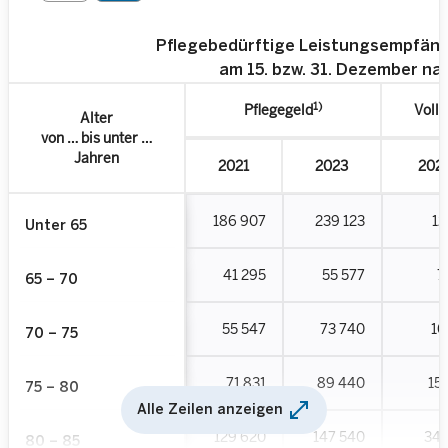
Pflegebedürftige Leistungsempfän
am 15. bzw. 31. Dezember na
1)
Pflegegeld
Volls
Alter
von … bis unter …
Jahren
2021
2023
202
186 907
239 123
12
Unter 65
41 295
55 577
7
65 – 70
55 547
73 740
10
70 – 75
71 831
89 440
15
75 – 80
open_in_full
Alle Zeilen anzeigen
129 620
147 540
34 
80 – 85