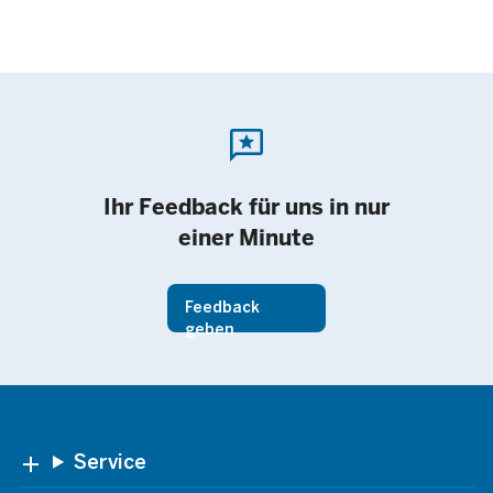
reviews
Ihr Feedback für uns in nur
einer Minute
Feedback
geben
Footer
Service