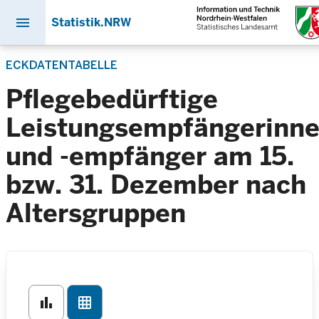
menu
Statistik.NRW
Direkt
ECKDATENTABELLE
zum
Inhalt
Pflegebedürftige
Leistungsempfängerinn
und -empfänger am 15.
bzw. 31. Dezember nach
Altersgruppen
bar_chart
grid_on