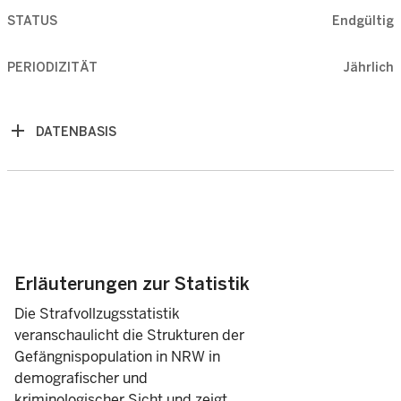
Erstinhaftierte
STATUS
Endgültig
2024
PERIODIZITÄT
Jährlich
2025
2)
Jugendstrafe
DATENBASIS
2024
2025
3
Untersuchungshaft
2024
2
2025
Erläuterungen zur Statistik
Sicherungsverwahrung
Die Strafvollzugsstatistik
2024
veranschaulicht die Strukturen der
Gefängnispopulation in NRW in
demografischer und
2025
kriminologischer Sicht und zeigt
Zivilhaft