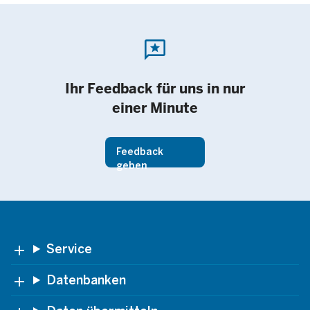
reviews
Ihr Feedback für uns in nur
einer Minute
Feedback
geben
Footer
Service
Datenbanken