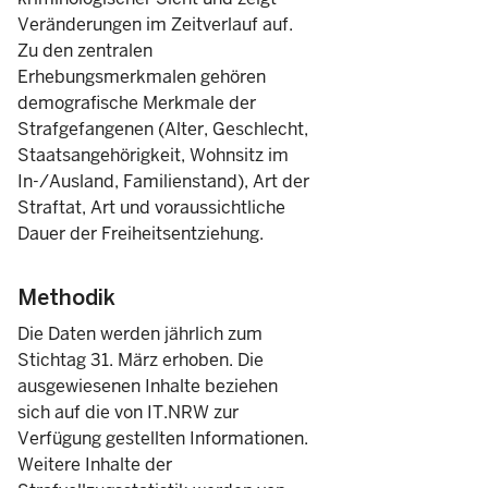
Veränderungen im Zeitverlauf auf.
2024
Zu den zentralen
Erhebungsmerkmalen gehören
2025
demografische Merkmale der
Sonstige Freiheitsentziehung
Strafgefangenen (Alter, Geschlecht,
2024
Staatsangehörigkeit, Wohnsitz im
In-/Ausland, Familienstand), Art der
Straftat, Art und voraussichtliche
2025
13
Dauer der Freiheitsentziehung.
Insgesamt
2024
13
Methodik
Die Daten werden jährlich zum
Stichtag 31. März erhoben. Die
ausgewiesenen Inhalte beziehen
sich auf die von IT.NRW zur
Verfügung gestellten Informationen.
Weitere Inhalte der