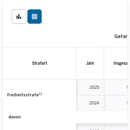
bar_chart
grid_on
Gefang
Strafart
Jahr
Insgesa
2025
9
1)
Freiheitsstrafe
2024
9
davon