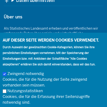
Daten übermitteln
Über uns
Als Statistisches Landesamt erheben und veröffentlichen wir
umfassende Daten über soziale und wirtschaftliche
Gegebenheiten. Dabei sind wir den Grundsätzen der Neutralität,
AUF DIESER SEITE WERDEN COOKIES VERWENDET.
Objektivität, wissenschaftlichen Unabhängigkeit und der
statistischen Geheimhaltung verpflichtet.
Durch Auswahl der gewünschten Cookie-Kategorien, können Sie ihre
persönlichen Einstellungen vornehmen. Mit der Speicherung der
Einstellungen bzw. mit Anklicken der Schaltfläche "Alle Cookies
akzeptieren" erklären Sie sich damit einverstanden, dass wir das tun.
Footer
Kontakt
Presse
Karriere
Kontakt
Zwingend notwendig
Cookies, die für die Nutzung der Seite zwingend
Social
vorhanden sein müssen.
Nutzungsstatistiken
Footer
Cookies, die für die Erfassung ihrer Seitenzugriffe
© Landesbetrieb Information und Technik Nordrhein-Westfalen
Impressum
notwendig sind.
(IT.NRW)