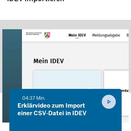
04:37 Min.
play_arrow
Erklärvideo zum Import
einer CSV-Datei in IDEV