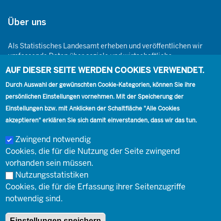
Über uns
Als Statistisches Landesamt erheben und veröffentlichen wir
umfassende Daten über soziale und wirtschaftliche
Gegebenheiten. Dabei sind wir den Grundsätzen der Neutralität,
AUF DIESER SEITE WERDEN COOKIES VERWENDET.
Objektivität, wissenschaftlichen Unabhängigkeit und der
Durch Auswahl der gewünschten Cookie-Kategorien, können Sie ihre
statistischen Geheimhaltung verpflichtet.
persönlichen Einstellungen vornehmen. Mit der Speicherung der
Einstellungen bzw. mit Anklicken der Schaltfläche "Alle Cookies
akzeptieren" erklären Sie sich damit einverstanden, dass wir das tun.
Footer
Kontakt
Presse
Karriere
Kontakt
Zwingend notwendig
Cookies, die für die Nutzung der Seite zwingend
Social
vorhanden sein müssen.
Nutzungsstatistiken
Footer
Cookies, die für die Erfassung ihrer Seitenzugriffe
© Landesbetrieb Information und Technik Nordrhein-Westfalen
Impressum
notwendig sind.
(IT.NRW)
Einstellungen speichern