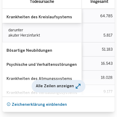
Todesursache
Insgesamt
64.785
Krankheiten des Kreislaufsystems
darunter
akuter Herzinfarkt
5.817
51.183
Bösartige Neubildungen
16.543
Psychische und Verhaltensstörungen
18.028
Krankheiten des Atmungssystems
open_in_full
Alle Zeilen anzeigen
9.177
Krankheiten des Verdauungssystems
info
Zeichenerklärung einblenden
2.545
COVID-19 Infektion