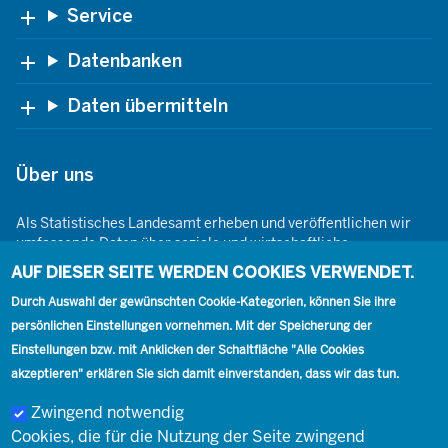
Footer
Service
Datenbanken
Daten übermitteln
Über uns
Als Statistisches Landesamt erheben und veröffentlichen wir
umfassende Daten über soziale und wirtschaftliche
Gegebenheiten. Dabei sind wir den Grundsätzen der Neutralität,
AUF DIESER SEITE WERDEN COOKIES VERWENDET.
Objektivität, wissenschaftlichen Unabhängigkeit und der
statistischen Geheimhaltung verpflichtet.
Durch Auswahl der gewünschten Cookie-Kategorien, können Sie ihre
persönlichen Einstellungen vornehmen. Mit der Speicherung der
Einstellungen bzw. mit Anklicken der Schaltfläche "Alle Cookies
akzeptieren" erklären Sie sich damit einverstanden, dass wir das tun.
Footer
Kontakt
Presse
Karriere
Kontakt
Zwingend notwendig
Cookies, die für die Nutzung der Seite zwingend