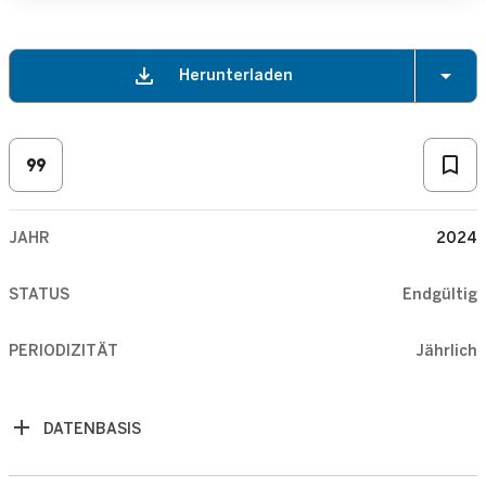
48.026
Sonstige natürliche Ursachen
download
arrow_drop_down
Herunterladen
format_quote
bookmark_border
JAHR
2024
STATUS
Endgültig
PERIODIZITÄT
Jährlich
DATENBASIS