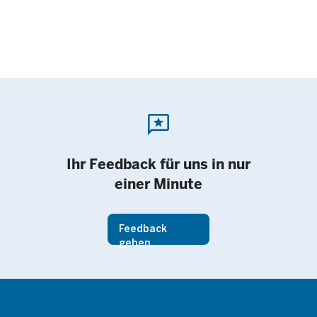
reviews
Ihr Feedback für uns in nur
einer Minute
Feedback
geben