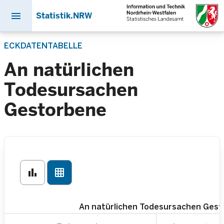
menu
Statistik.NRW
Direkt
ECKDATENTABELLE
zum
Inhalt
An natürlichen
Todesursachen
Gestorbene
bar_chart
grid_on
An natürlichen Todesursachen Ges