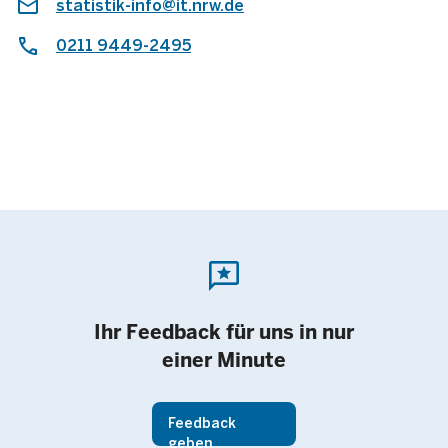
statistik-info@it.nrw.de
0211 9449-2495
reviews
Ihr Feedback für uns in nur
einer Minute
Feedback
geben