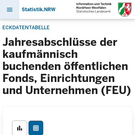
menu
Statistik.NRW
Direkt
ECKDATENTABELLE
zum
Inhalt
Jahresabschlüsse der
kaufmännisch
buchenden öffentlichen
Fonds, Einrichtungen
und Unternehmen (FEU)
bar_chart
grid_on