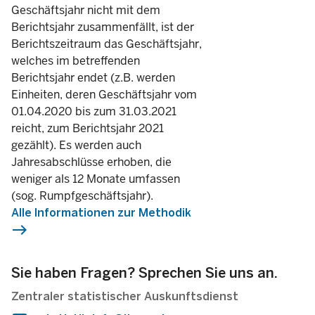
Geschäftsjahr nicht mit dem
681
70,5
2017
Berichtsjahr zusammenfällt, ist der
Berichtszeitraum das Geschäftsjahr,
680
70,4
2016
welches im betreffenden
Berichtsjahr endet (z.B. werden
663
70,0
Einheiten, deren Geschäftsjahr vom
2015
01.04.2020 bis zum 31.03.2021
reicht, zum Berichtsjahr 2021
728
67,0
2014
gezählt). Es werden auch
Jahresabschlüsse erhoben, die
weniger als 12 Monate umfassen
(sog. Rumpfgeschäftsjahr).
Alle Informationen zur Methodik
east
Sie haben Fragen? Sprechen Sie uns an.
Zentraler statistischer Auskunftsdienst