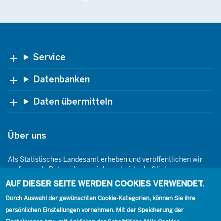
Footer
Service
Datenbanken
Daten übermitteln
Über uns
Als Statistisches Landesamt erheben und veröffentlichen wir
umfassende Daten über soziale und wirtschaftliche
Gegebenheiten. Dabei sind wir den Grundsätzen der Neutralität,
AUF DIESER SEITE WERDEN COOKIES VERWENDET.
Objektivität, wissenschaftlichen Unabhängigkeit und der
statistischen Geheimhaltung verpflichtet.
Durch Auswahl der gewünschten Cookie-Kategorien, können Sie ihre
persönlichen Einstellungen vornehmen. Mit der Speicherung der