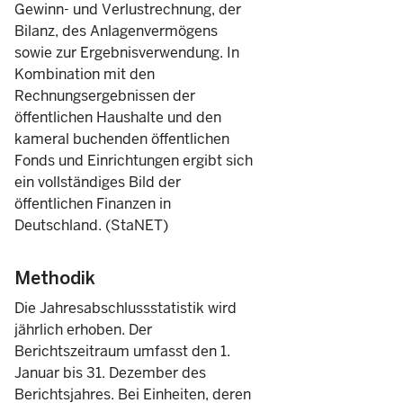
Gewinn- und Verlustrechnung, der
Bilanz, des Anlagenvermögens
1.761
52,6
2014
sowie zur Ergebnisverwendung. In
Kombination mit den
Rechnungsergebnissen der
öffentlichen Haushalte und den
640
66,3
2023
kameral buchenden öffentlichen
Fonds und Einrichtungen ergibt sich
654
69,0
ein vollständiges Bild der
2022
öffentlichen Finanzen in
Deutschland. (StaNET)
670
72,1
2021
Methodik
675
69,5
2020
Die Jahresabschlussstatistik wird
673
69,7
jährlich erhoben. Der
2019
Berichtszeitraum umfasst den 1.
Januar bis 31. Dezember des
676
68,8
2018
Berichtsjahres. Bei Einheiten, deren