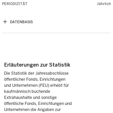
2.679
55,8
2023
PERIODIZITÄT
Jährlich
2.622
57,4
2022
DATENBASIS
2.540
55,8
2021
2.369
54,7
2020
2.121
55,4
2019
Erläuterungen zur Statistik
2.041
56,5
2018
Die Statistik der Jahresabschlüsse
öffentlicher Fonds, Einrichtungen
1.959
56,7
und Unternehmen (FEU) erhebt für
2017
kaufmännisch buchende
Extrahaushalte und sonstige
1.949
57,3
2016
öffentliche Fonds, Einrichtungen und
Unternehmen die Angaben zur
1.707
53,7
2015