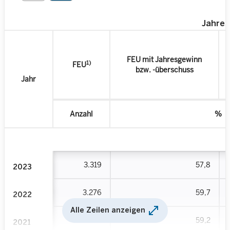
Jahres
FEU mit Jahresgewinn
1)
FEU
bzw. -überschuss
Jahr
Anzahl
%
3.319
57,8
2023
3.276
59,7
2022
open_in_full
Alle Zeilen anzeigen
3.210
59,2
2021