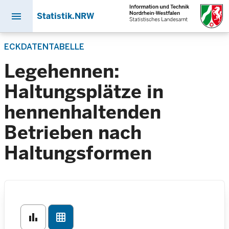
menu
Statistik.NRW
Direkt
ECKDATENTABELLE
zum
Inhalt
Legehennen:
Haltungsplätze in
hennenhaltenden
Betrieben nach
Haltungsformen
bar_chart
grid_on