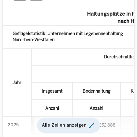
Haltungsplätze in 
nach H
Geflügelstatistik: Unternehmen mit Legehennenhaltung
Nordrhein-Westfalen
Durchschnittlic
Jahr
Insgesamt
Bodenhaltung
Käf
Anzahl
Anzahl
open_in_full
2025
6 134 996
4 252 888
Alle Zeilen anzeigen