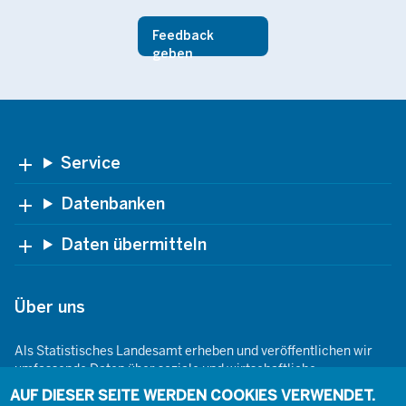
Feedback
geben
Footer
Service
Datenbanken
Daten übermitteln
Über uns
Als Statistisches Landesamt erheben und veröffentlichen wir
umfassende Daten über soziale und wirtschaftliche
Gegebenheiten. Dabei sind wir den Grundsätzen der Neutralität,
AUF DIESER SEITE WERDEN COOKIES VERWENDET.
Objektivität, wissenschaftlichen Unabhängigkeit und der